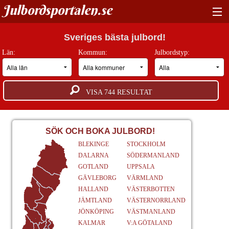
Julbordsportalen.se
HITTA RÄTT JULBORD
Sveriges bästa julbord!
Län:
Kommun:
Julbordstyp:
BOKNINGSFÖRFRÅGAN
GUIDER
VISA
744
RESULTAT
JULBORDSMILJÖER
OM OSS
SÖK OCH BOKA JULBORD!
BLEKINGE
STOCKHOLM
ANNONSERA
DALARNA
SÖDERMANLAND
GOTLAND
UPPSALA
GÄVLEBORG
VÄRMLAND
HALLAND
VÄSTERBOTTEN
JÄMTLAND
VÄSTERNORRLAND
JÖNKÖPING
VÄSTMANLAND
KALMAR
V:A GÖTALAND