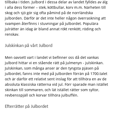
tillbaka i tiden. Julbord i dessa delar av landet fylldes av älg
i alla dess former – stek, köttbullar, korv m.m. Närheten till
skog och sjö gör sig ofta påmind på de norrländska
julborden. Därför är det inte heller någon överraskning att
svampen återfinns i stuvningar på julbordet. Populära
julrätter än idag är bland annat rökt renkött, röding och
renskav.
Julskinkan på vårt Julbord
Men oavsett vart i landet vi befinner oss då det vankas
julbord hittar vi en stående rätt på julmenyn - julskinkan.
Julskinkan, som många anser är den tyngsta pjäsen på
julbordet, fanns inte med på julborden förrän på 1700.talet
och är därför ett relativt sent inslag för att tillhöra en av de
absoluta klassiska rätterna vid jul. Förr sparade man istället
skinkan till sommaren, och lät istället rätter som syltor,
revbensspjäll och korvar tillhöra julbuffén.
Efterrätter på Julbordet