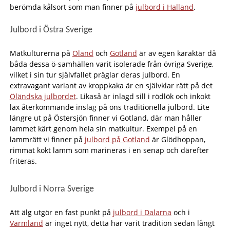
berömda kålsort som man finner på
julbord i Halland
.
Julbord i Östra Sverige
Matkulturerna på
Öland
och
Gotland
är av egen karaktär då
båda dessa ö-samhällen varit isolerade från övriga Sverige,
vilket i sin tur självfallet präglar deras julbord. En
extravagant variant av kroppkaka är en självklar rätt på det
Öländska julbordet
. Likaså är inlagd sill i rödlök och inkokt
lax återkommande inslag på öns traditionella julbord. Lite
längre ut på Östersjön finner vi Gotland, där man håller
lammet kärt genom hela sin matkultur. Exempel på en
lammrätt vi finner på
julbord på Gotland
är Glödhoppan,
rimmat kokt lamm som marineras i en senap och därefter
friteras.
Julbord i Norra Sverige
Att älg utgör en fast punkt på
julbord i Dalarna
och i
Värmland
är inget nytt, detta har varit tradition sedan långt