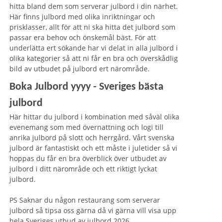
hitta bland dem som serverar julbord i din närhet.
Här finns julbord med olika inriktningar och
prisklasser, allt för att ni ska hitta det julbord som
passar era behov och önskemål bäst. För att
underlätta ert sökande har vi delat in alla julbord i
olika kategorier så att ni får en bra och överskådlig
bild av utbudet på julbord ert närområde.
Boka Julbord yyyy - Sveriges bästa
julbord
Här hittar du julbord i kombination med såväl olika
evenemang som med övernattning och logi till
anrika julbord på slott och herrgård. Vårt svenska
julbord är fantastiskt och ett måste i juletider så vi
hoppas du får en bra överblick över utbudet av
julbord i ditt närområde och ett riktigt lyckat
julbord.
PS Saknar du någon restaurang som serverar
julbord så tipsa oss gärna då vi gärna vill visa upp
hela Sveriges utbud av julbord 2026.