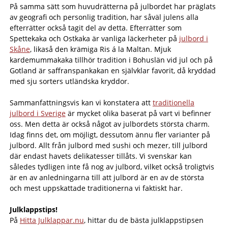
På samma sätt som huvudrätterna på julbordet har präglats
av geografi och personlig tradition, har såväl julens alla
efterrätter också tagit del av detta. Efterrätter som
Spettekaka och Ostkaka är vanliga läckerheter på
julbord i
Skåne
, likaså den krämiga Ris á la Maltan. Mjuk
kardemummakaka tillhör tradition i Bohuslän vid jul och på
Gotland är saffranspankakan en självklar favorit, då kryddad
med sju sorters utländska kryddor.
Sammanfattningsvis kan vi konstatera att
traditionella
julbord i Sverige
är mycket olika baserat på vart vi befinner
oss. Men detta är också något av julbordets största charm.
Idag finns det, om möjligt, dessutom ännu fler varianter på
julbord. Allt från julbord med sushi och mezer, till julbord
där endast havets delikatesser tillåts. Vi svenskar kan
således tydligen inte få nog av julbord, vilket också troligtvis
är en av anledningarna till att julbord är en av de största
och mest uppskattade traditionerna vi faktiskt har.
Julklappstips!
På
Hitta Julklappar.nu
, hittar du de bästa julklappstipsen