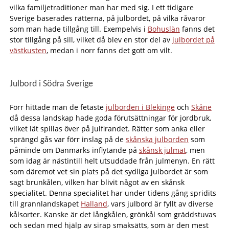
vilka familjetraditioner man har med sig. I ett tidigare
Sverige baserades rätterna, på julbordet, på vilka råvaror
som man hade tillgång till. Exempelvis i
Bohuslän
fanns det
stor tillgång på sill, vilket då blev en stor del av
julbordet på
västkusten
, medan i norr fanns det gott om vilt.
Julbord i Södra Sverige
Förr hittade man de fetaste
julborden i Blekinge
och
Skåne
då dessa landskap hade goda förutsättningar för jordbruk,
vilket lät spillas över på julfirandet. Rätter som anka eller
sprängd gås var förr inslag på de
skånska julborden
som
påminde om Danmarks inflytande på
skånsk julmat
, men
som idag är nästintill helt utsuddade från julmenyn. En rätt
som däremot vet sin plats på det sydliga julbordet är som
sagt brunkålen, vilken har blivit något av en skånsk
specialitet. Denna specialitet har under tidens gång spridits
till grannlandskapet
Halland
, vars julbord är fyllt av diverse
kålsorter. Kanske är det långkålen, grönkål som gräddstuvas
och sedan med hjälp av sirap smaksätts, som är den mest