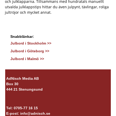
och julklapparna. Tillsammans med hundratals manuellt
utvalda julklappstips hittar du även julpynt, tävlingar, roliga
jultröjor och mycket annat.
Snabblänkar:
Julbord i Stockholm >>
Julbord i Göteborg >>
Julbord i Malmö >>
AdNisch Media AB
Box 30
444 21 Stenungsund
Tel: 0705-77 16 15
E-post:
info@adnisch.se