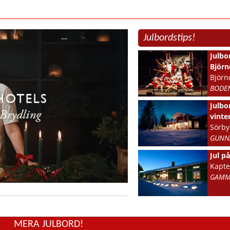
Julbordstips!
Julbo
Björn
Björn
BODE
Julbo
vinte
Sörby
GUNN
Jul p
Kapt
GAMM
MERA JULBORD!