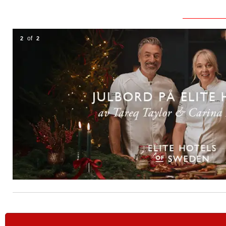
of
2
2