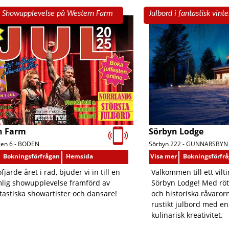
SKÅNE LÄN
& Showupplevelse på Western Farm
Julbord i fantastisk vint
STOCKHOLMS LÄN
SÖDERMANLANDS LÄN
UPPSALA LÄN
VÄRMLANDS LÄN
VÄSTERBOTTENS LÄN
VÄSTERNORRLANDS LÄN
VÄSTMANLANDS LÄN
VÄSTRA GÖTALANDS LÄN
ÖREBRO LÄN
n Farm
Sörbyn Lodge
ÖSTERGÖTLANDS LÄN
en 6 -
BODEN
Sörbyn 222 -
GUNNARSBYN
Bokningsförfrågan
Hemsida
Visa mer
Bokningsförfr
fjärde året i rad, bjuder vi in till en
Välkommen till ett vilt
mlig showupplevelse framförd av
Sörbyn Lodge! Med röt
tastiska showartister och dansare!
och historiska råvarorn
rustikt julbord med en
kulinarisk kreativitet.