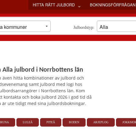
HITTA RÄTT JULBORD
BOKNINGSFÖRFRÅGAN
STOCKHOLM
GÖTEBORG
Julbordstyp:
MALMÖ
SKÅNE LÄN
VÄSTRA GÖTALANDS LÄN
VÄLJ LÄN
BLEKINGE LÄN
 Alla julbord i Norrbottens län
DALARNAS LÄN
GOTLANDS LÄN
 även hitta kombinationer av julbord och
rdsevenemang samt julbord med logi hos
GÄVLEBORGS LÄN
julbordsarrangörer i Norrbottens län. Kom
HALLANDS LÄN
tt kontakta och boka julbord 2026 i god tid då
JÄMTLANDS LÄN
är ute tidigt med sina julbordsbokningar.
JÖNKÖPINGS LÄN
KALMAR LÄN
IRUNA
LULEÅ
PITEÅ
BODEN
ARJEPLOG
JOKKMO
KRONOBERGS LÄN
NORRBOTTENS LÄN