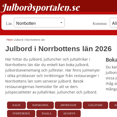
Julbordsportalen.se
Län:
Kommun:
Hem
Julbord i Norrbottens län
Julbord i Norrbottens län 2026
Här hittar du julbord, julluncher och jultallrikar i
Boka
Norrbottens län där du enkelt kan boka julbord,
Du kan
julbordsevenemang och julfester. Här finns julmenyer
julbo
i olika prisklasser och inriktningar från restauranger i
vissa 
Norrbottens län som serverar julbord. Besök
ihåg a
restaurangernas hemsidor för att se ders
många 
julspecialiteter av jultallrikar, julluncher och julbord.
KALIX
HAPARANDA
ARVIDSJAUR
GÄLLIVARE
K
ÖVERTORNEÅ
PAJALA
ÄLVSBYN