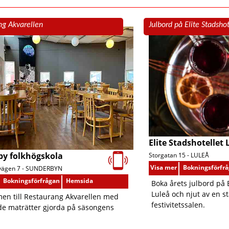
ng Akvarellen
Julbord på Elite Stadshot
Elite Stadshotellet 
by folkhögskola
Storgatan 15 -
LULEÅ
Visa mer
Bokningsförfr
ägen 7 -
SUNDERBYN
Bokningsförfrågan
Hemsida
Boka årets julbord på E
Luleå och njut av en st
en till Restaurang Akvarellen med
festivitetssalen.
de maträtter gjorda på säsongens