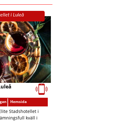
ellet i Luleå
Luleå
ågan
Hemsida
lite Stadshotellet i
ämningsfull kväll i