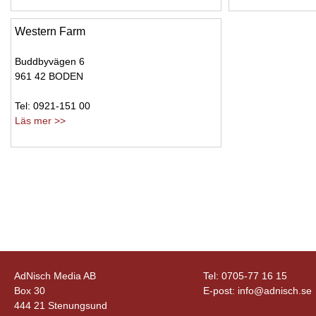
Western Farm
Buddbyvägen 6
961 42 BODEN
Tel: 0921-151 00
Läs mer >>
AdNisch Media AB
Tel: 0705-77 16 15
Box 30
E-post:
info@adnisch.se
444 21 Stenungsund