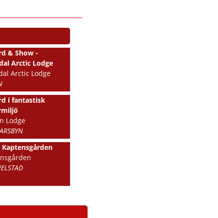
rd & Show -
dal Arctic Lodge
dal Arctic Lodge
N
rd i fantastisk
rmiljö
n Lodge
ARSBYN
å Kaptensgården
ensgården
ELSTAD