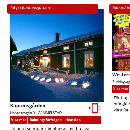
Jul på Kaptensgården
Julbord 
Wester
Buddbyväg
Visa mer
För tjugo
oförglö
Kaptensgården
våra fan
Häradsvägen 9 -
GAMMELSTAD
Visa mer
Bokningsförfrågan
Hemsida
Julbord som kan kombineras med roliga