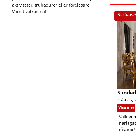
aktiviteter, trubadurer eller föreläsare.
Varmt välkomna!
Restaura
Sunder
Kråkbergsv
Visa mer
Välkomm
närlaga
råvaror!