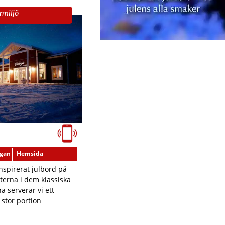
ermiljö
ågan
Hemsida
inspirerat julbord på
terna i dem klassiska
a serverar vi ett
 stor portion