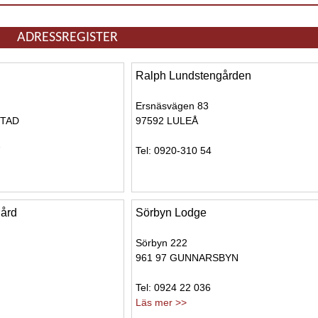
ADRESSREGISTER
Ralph Lundstengården
Ersnäsvägen 83
STAD
97592 LULEÅ
7
Tel: 0920-310 54
gård
Sörbyn Lodge
Sörbyn 222
961 97 GUNNARSBYN
Tel: 0924 22 036
Läs mer >>