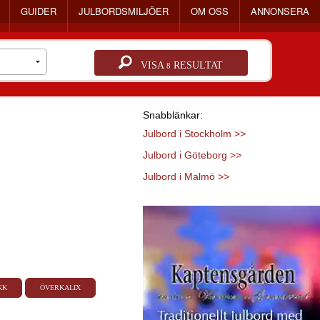
GUIDER
JULBORDSMILJÖER
OM OSS
ANNONSERA
VISA
RESULTAT
8
Snabblänkar:
Julbord i Stockholm >>
Julbord i Göteborg >>
Julbord i Malmö >>
KK
ÖVERKALIX