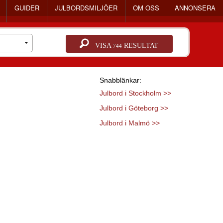
GUIDER
JULBORDSMILJÖER
OM OSS
ANNONSERA
VISA
RESULTAT
744
Snabblänkar:
Julbord i Stockholm >>
Julbord i Göteborg >>
Julbord i Malmö >>