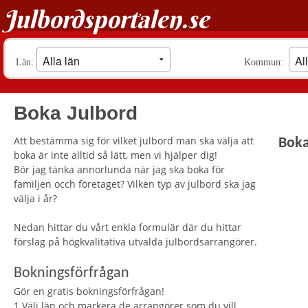
Julbordsportalen.se
Län:
Kommun:
Boka Julbord
Att bestämma sig för vilket julbord man ska välja att
Boka
boka är inte alltid så lätt, men vi hjälper dig!
Bör jag tänka annorlunda när jag ska boka för
familjen occh företaget? Vilken typ av julbord ska jag
välja i år?
Nedan hittar du vårt enkla formulär där du hittar
förslag på högkvalitativa utvalda julbordsarrangörer.
Bokningsförfrågan
Gör en gratis bokningsförfrågan!
1.Välj län och markera de arrangörer som du vill