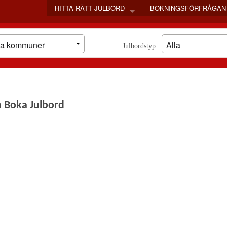
HITTA RÄTT JULBORD
BOKNINGSFÖRFRÅGAN
STOCKHOLM
GÖTEBORG
Julbordstyp:
MALMÖ
SKÅNE LÄN
VÄSTRA GÖTALANDS LÄN
VÄLJ LÄN
BLEKINGE LÄN
 Boka Julbord
DALARNAS LÄN
GOTLANDS LÄN
GÄVLEBORGS LÄN
HALLANDS LÄN
JÄMTLANDS LÄN
JÖNKÖPINGS LÄN
KALMAR LÄN
KRONOBERGS LÄN
NORRBOTTENS LÄN