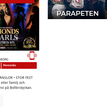
GBORG
-
Hemsida
ÄNSLOR • STOR FEST
eller familj och
est på Bollbrolyckan.
N