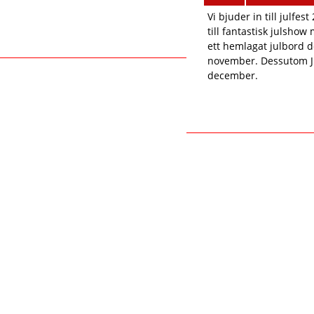
Vi bjuder in till julfes
till fantastisk julsho
ett hemlagat julbord 
november. Dessutom Ju
december.