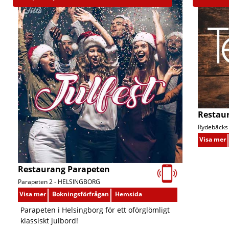
Restaur
Rydebäcks 
Visa mer
Restaurang Parapeten
Parapeten 2 -
HELSINGBORG
Visa mer
Bokningsförfrågan
Hemsida
Parapeten i Helsingborg för ett oförglömligt
klassiskt julbord!