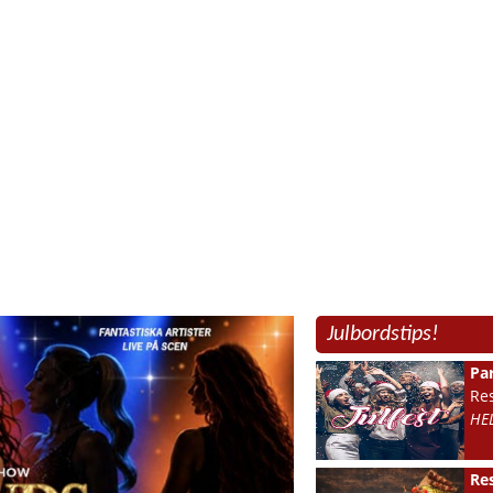
Julbordstips!
Pa
Re
HE
Re