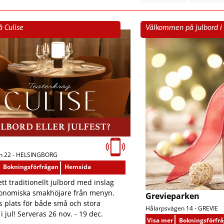
å Culise
Välkommen på julbord i
 22 -
HELSINGBORG
Bokningsförfrågan
Hemsida
ett traditionellt julbord med inslag
ronomiska smakhöjare från menyn.
Grevieparken
s plats för både små och stora
Hålarpsvägen 14 -
GREVIE
i jul! Serveras 26 nov. - 19 dec.
Visa mer
Bokningsförfr