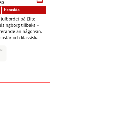
RG
-
Hemsida
 julbordet på Elite
lsingborg tillbaka –
irerande än någonsin.
osfär och klassiska
ÅN