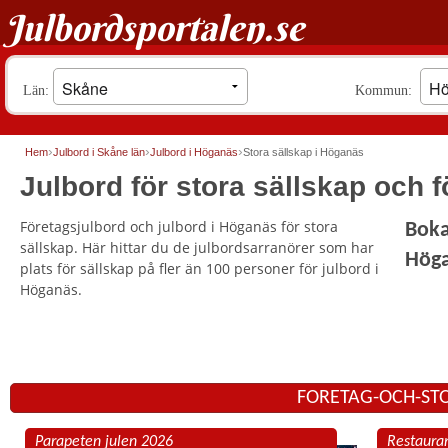
Julbordsportalen.se
Län:
Kommun:
Hem
Julbord i Skåne län
Julbord i Höganäs
Stora sällskap i Höganäs
Julbord för stora sällskap och 
Företagsjulbord och julbord i Höganäs för stora
Boka
sällskap. Här hittar du de julbordsarranörer som har
Hög
plats för sällskap på fler än 100 personer för julbord i
Höganäs.
FORETAG-OCH-STO
Parapeten julen 2026
Restaura