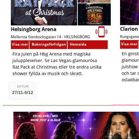
Clarion
Helsingborg Arena
Kungsgatan
Mellersta Stenbocksgatan 14 -
HELSINGBORG
Visa mer
Visa mer
Bokningsförfrågan
Hemsida
En gnist
Fira julen på Hbg Arena med magiska
glamour!
julupplevelser. Se Las Vegas-glamourösa
julshow 
Rat Pack at Christmas eller tre andra unika
och tar 
shower fyllda av musik och skratt.
oslagbar
DATUM
27/11-6/12