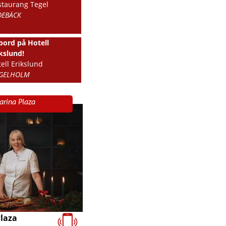
staurang Tegel
DEBÄCK
bord på Hotell
kslund!
ell Erikslund
GELHOLM
arina Plaza
Plaza