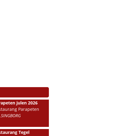
rapeten julen 2026
staurang Parapeten
LSINGBORG
staurang Tegel