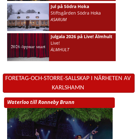
Jul på Södra Hoka
Stiftsgården Södra Hoka
ASARUM
Julgala 2026 på Live! Älmhult
Live!
ÄLMHULT
FORETAG-OCH-STORRE-SALLSKAP I NÄRHETEN AV
KARLSHAMN
Waterloo till Ronneby Brunn