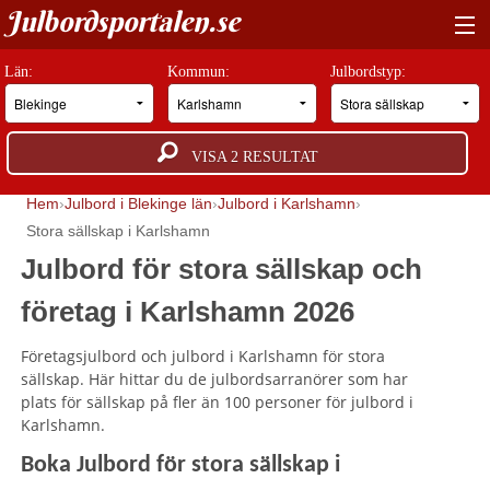
Julbordsportalen.se
HITTA RÄTT JULBORD
Län:
Kommun:
Julbordstyp:
BOKNINGSFÖRFRÅGAN
VISA
2
RESULTAT
GUIDER
Hem
Julbord i Blekinge län
Julbord i Karlshamn
JULBORDSMILJÖER
Stora sällskap i Karlshamn
Julbord för stora sällskap och
OM OSS
företag i Karlshamn 2026
ANNONSERA
Företagsjulbord och julbord i Karlshamn för stora
sällskap. Här hittar du de julbordsarranörer som har
plats för sällskap på fler än 100 personer för julbord i
Karlshamn.
Boka Julbord för stora sällskap i