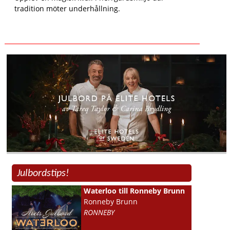
tradition möter underhållning.
Julbordstips!
Waterloo till Ronneby Brunn
Ronneby Brunn
RONNEBY