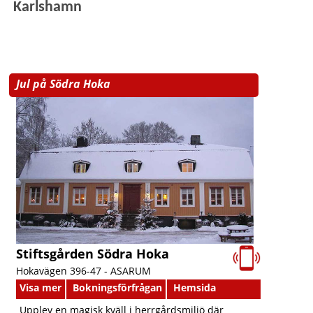
Karlshamn
Jul på Södra Hoka
Stiftsgården Södra Hoka
Hokavägen 396-47 -
ASARUM
Visa mer
Bokningsförfrågan
Hemsida
Upplev en magisk kväll i herrgårdsmiljö där