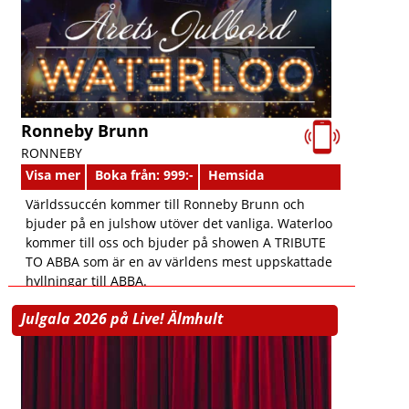
Ronneby Brunn
RONNEBY
Visa mer
Boka från: 999:-
Hemsida
Världssuccén kommer till Ronneby Brunn och
bjuder på en julshow utöver det vanliga. Waterloo
kommer till oss och bjuder på showen A TRIBUTE
TO ABBA som är en av världens mest uppskattade
hyllningar till ABBA.
Julgala 2026 på Live! Älmhult