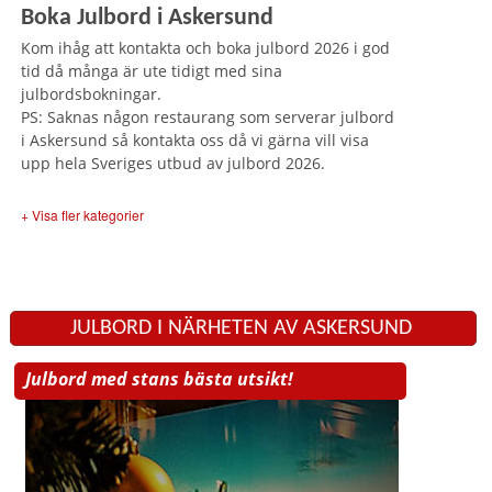
Boka Julbord i Askersund
Kom ihåg att kontakta och boka julbord 2026 i god
tid då många är ute tidigt med sina
julbordsbokningar.
PS: Saknas någon restaurang som serverar julbord
i Askersund så kontakta oss då vi gärna vill visa
upp hela Sveriges utbud av julbord 2026.
+ Visa fler kategorier
JULBORD I NÄRHETEN AV ASKERSUND
Julbord med stans bästa utsikt!