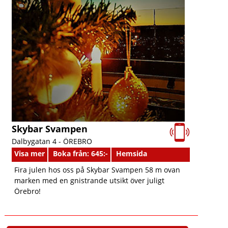
Skybar Svampen
Dalbygatan 4 -
ÖREBRO
Visa mer
Boka från: 645:-
Hemsida
Fira julen hos oss på Skybar Svampen 58 m ovan
marken med en gnistrande utsikt över juligt
Örebro!