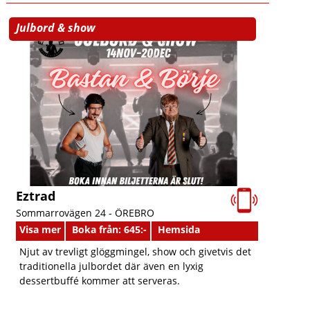
Julbord & show
Eztrad
Sommarrovägen 24 -
ÖREBRO
Visa mer
Boka från: 645:-
Hemsida
Njut av trevligt glöggmingel, show och givetvis det
traditionella julbordet där även en lyxig
dessertbuffé kommer att serveras.