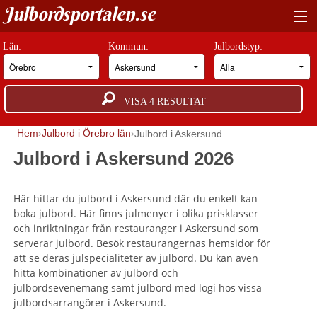
Julbordsportalen.se
HITTA RÄTT JULBORD
Län:
Kommun:
Julbordstyp:
BOKNINGSFÖRFRÅGAN
VISA
4
RESULTAT
GUIDER
Hem
Julbord i Örebro län
Julbord i Askersund
JULBORDSMILJÖER
Julbord i Askersund 2026
OM OSS
Här hittar du julbord i Askersund där du enkelt kan
ANNONSERA
boka julbord. Här finns julmenyer i olika prisklasser
och inriktningar från restauranger i Askersund som
serverar julbord. Besök restaurangernas hemsidor för
att se deras julspecialiteter av julbord. Du kan även
hitta kombinationer av julbord och
julbordsevenemang samt julbord med logi hos vissa
julbordsarrangörer i Askersund.