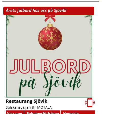
Årets julbord hos oss på Sjövik!
Restaurang Sjövik
Solskensvägen 8 -
MOTALA
Visa mer
Bokningsförfrågan
Hemsida