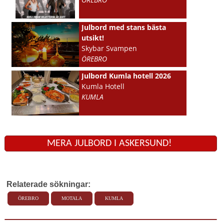
Julbord med stans bästa
utsikt!
Skybar Svampen
ÖREBRO
Julbord Kumla hotell 2026
Kumla Hotell
KUMLA
MERA JULBORD I ASKERSUND!
Relaterade sökningar:
ÖREBRO
MOTALA
KUMLA