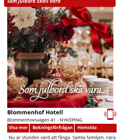
Som julbord skall vara
Blommenhof Hotell
Blommenhovsvägen 41 -
NYKÖPING
Visa mer
Bokningsförfrågan
Hemsida
Nu är stunden värd att fånga. Samla familjen, nära