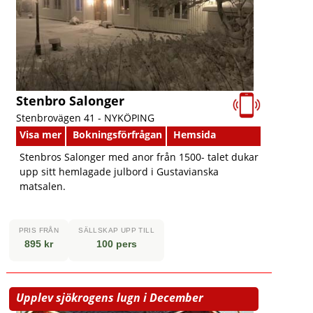
Stenbro Salonger
Stenbrovägen 41 -
NYKÖPING
Visa mer
Bokningsförfrågan
Hemsida
Stenbros Salonger med anor från 1500- talet dukar
upp sitt hemlagade julbord i Gustavianska
matsalen.
PRIS FRÅN
SÄLLSKAP UPP TILL
895 kr
100 pers
Upplev sjökrogens lugn i December