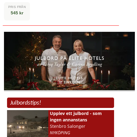
PRIS FRÅN
545 kr
Julbordstips!
Upplev ett julbord - som
ingen annanstans
Stenbro Salonger
NYKÖPING