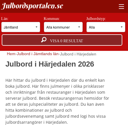
Julbordsportalen.se
HITTA RÄTT JULBORD
Län:
Kommun:
Julbordstyp:
BOKNINGSFÖRFRÅGAN
VISA
0
RESULTAT
GUIDER
Hem
Julbord i Jämtlands län
Julbord i Härjedalen
JULBORDSMILJÖER
Julbord i Härjedalen 2026
OM OSS
Här hittar du julbord i Härjedalen där du enkelt kan
ANNONSERA
boka julbord. Här finns julmenyer i olika prisklasser
och inriktningar från restauranger i Härjedalen som
serverar julbord. Besök restaurangernas hemsidor för
att se deras julspecialiteter av julbord. Du kan även
hitta kombinationer av julbord och
julbordsevenemang samt julbord med logi hos vissa
julbordsarrangörer i Härjedalen.