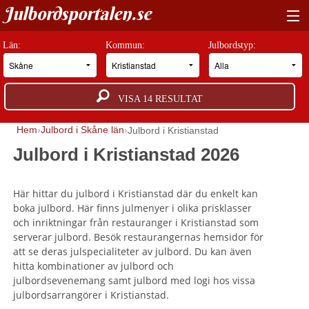
Julbordsportalen.se
HITTA RÄTT JULBORD
Län:
Kommun:
Julbordstyp:
BOKNINGSFÖRFRÅGAN
VISA
14
RESULTAT
GUIDER
Hem
Julbord i Skåne län
Julbord i Kristianstad
JULBORDSMILJÖER
Julbord i Kristianstad 2026
OM OSS
Här hittar du julbord i Kristianstad där du enkelt kan
ANNONSERA
boka julbord. Här finns julmenyer i olika prisklasser
och inriktningar från restauranger i Kristianstad som
serverar julbord. Besök restaurangernas hemsidor för
att se deras julspecialiteter av julbord. Du kan även
hitta kombinationer av julbord och
julbordsevenemang samt julbord med logi hos vissa
julbordsarrangörer i Kristianstad.