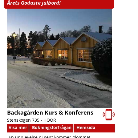
Årets Godaste julbord!
Backagården Kurs & Konferens
Stenskogen 735 -
HÖÖR
Visa mer
Bokningsförfrågan
Hemsida
En upplevelse ni sent kommer glömma!