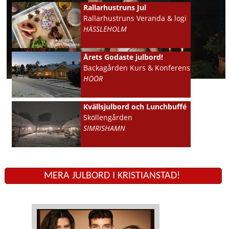
Rallarhustruns Jul
Rallarhustruns Veranda & logi
HÄSSLEHOLM
Årets Godaste julbord!
Backagården Kurs & Konferens
HÖÖR
Kvällsjulbord och Lunchbuffé
Sköllengården
SIMRISHAMN
MERA JULBORD I KRISTIANSTAD!