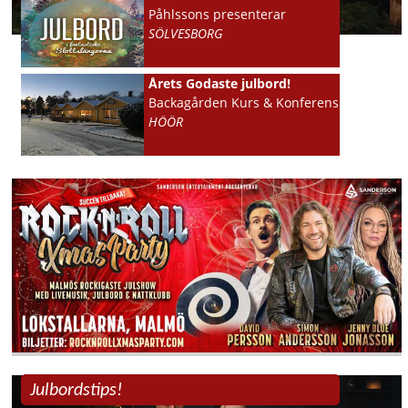
Påhlssons presenterar
SÖLVESBORG
Årets Godaste julbord!
Backagården Kurs & Konferens
HÖÖR
Julbordstips!