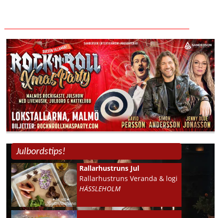
Julbordstips!
Rallarhustruns Jul
Rallarhustruns Veranda & logi
HÄSSLEHOLM