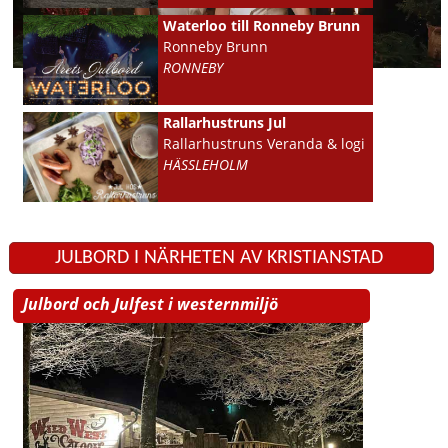
Waterloo till Ronneby Brunn
Ronneby Brunn
RONNEBY
Rallarhustruns Jul
Rallarhustruns Veranda & logi
HÄSSLEHOLM
JULBORD I NÄRHETEN AV KRISTIANSTAD
Julbord och Julfest i westernmiljö