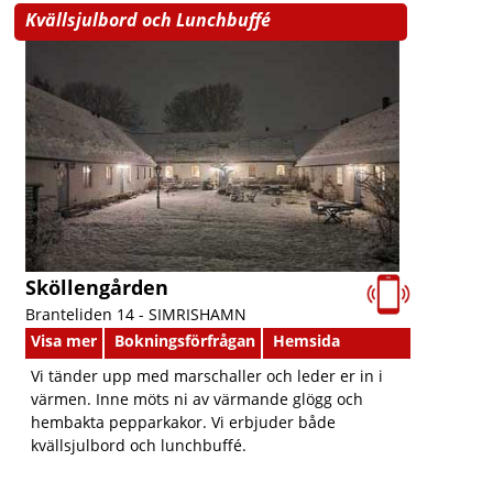
Kvällsjulbord och Lunchbuffé
Sköllengården
Branteliden 14 -
SIMRISHAMN
Visa mer
Bokningsförfrågan
Hemsida
Vi tänder upp med marschaller och leder er in i
värmen. Inne möts ni av värmande glögg och
hembakta pepparkakor. Vi erbjuder både
kvällsjulbord och lunchbuffé.