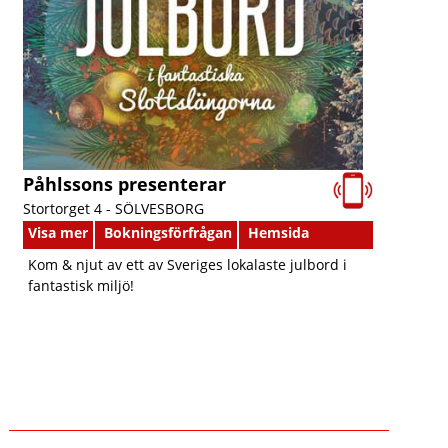
Påhlssons presenterar
Stortorget 4 -
SÖLVESBORG
Visa mer
Bokningsförfrågan
Hemsida
Kom & njut av ett av Sveriges lokalaste julbord i
fantastisk miljö!