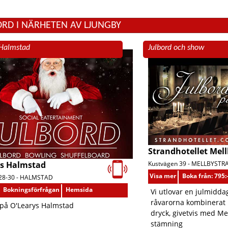
SKÅNE LÄN
STOCKHOLMS LÄN
ORD I NÄRHETEN AV LJUNGBY
SÖDERMANLANDS LÄN
UPPSALA LÄN
 Halmstad
Julbord och show
VÄRMLANDS LÄN
VÄSTERBOTTENS LÄN
VÄSTERNORRLANDS LÄN
VÄSTMANLANDS LÄN
VÄSTRA GÖTALANDS LÄN
ÖREBRO LÄN
ÖSTERGÖTLANDS LÄN
Strandhotellet Mel
ys Halmstad
Kustvägen 39 -
MELLBYSTR
Visa mer
Boka från: 795:
28-30 -
HALMSTAD
Bokningsförfrågan
Hemsida
Vi utlovar en julmiddag
råvarorna kombinerat
 på O'Learys Halmstad
dryck, givetvis med Me
stämning