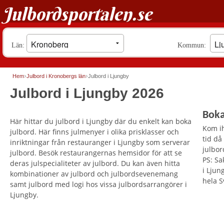
Julbordsportalen.se
Län:
Kommun:
Hem
Julbord i Kronobergs län
Julbord i Ljungby
Julbord i Ljungby 2026
Boka
Här hittar du julbord i Ljungby där du enkelt kan boka
Kom ih
julbord. Här finns julmenyer i olika prisklasser och
tid då
inriktningar från restauranger i Ljungby som serverar
julbor
julbord. Besök restaurangernas hemsidor för att se
PS: Sa
deras julspecialiteter av julbord. Du kan även hitta
i Ljun
kombinationer av julbord och julbordsevenemang
hela S
samt julbord med logi hos vissa julbordsarrangörer i
Ljungby.