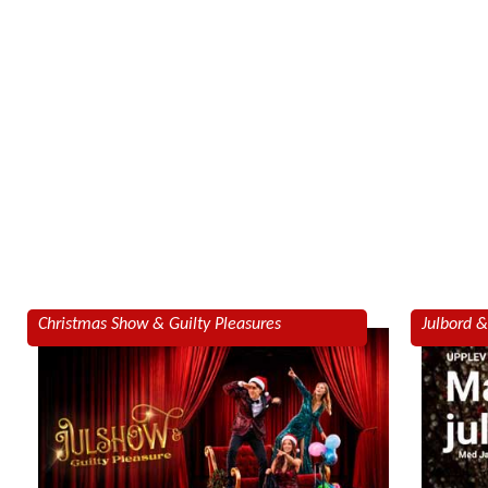
Christmas Show & Guilty Pleasures
Julbord 