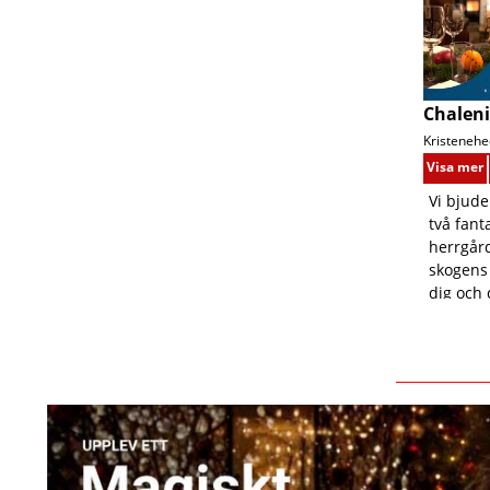
Chaleni
Kristenehe
Visa mer
Vi bjude
två fant
herrgård
skogens 
dig och 