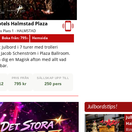
otels Halmstad Plaza
 Plats 1 -
HALMSTAD
Boka från: 795:-
Hemsida
t Julbord i 7 turer med trolleri
 Jacob Schenström i Plaza Ballroom.
 dig en Magisk afton med allt vad
bär.
PRIS FRÅN
SÄLLSKAP UPP TILL
12
795 kr
250 pers
Julbordstips!
Jul
Ha
Ri