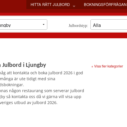
HITTA RÄTT JULBORD
BOKNINGSFÖRFRÅGAN
STOCKHOLM
GÖTEBORG
Julbordstyp:
MALMÖ
SKÅNE LÄN
VÄSTRA GÖTALANDS LÄN
VÄLJ LÄN
BLEKINGE LÄN
 Julbord i Ljungby
DALARNAS LÄN
+ Visa fler kategorier
GOTLANDS LÄN
åg att kontakta och boka julbord 2026 i god
 många är ute tidigt med sina
GÄVLEBORGS LÄN
dsbokningar.
HALLANDS LÄN
knas någon restaurang som serverar julbord
JÄMTLANDS LÄN
gby så kontakta oss då vi gärna vill visa upp
JÖNKÖPINGS LÄN
veriges utbud av julbord 2026.
KALMAR LÄN
KRONOBERGS LÄN
NORRBOTTENS LÄN