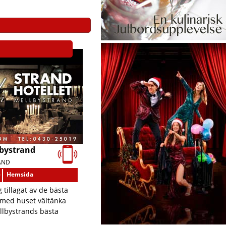
lbystrand
AND
-
Hemsida
 tillagat av de bästa
 med huset vältänka
llbystrands bästa