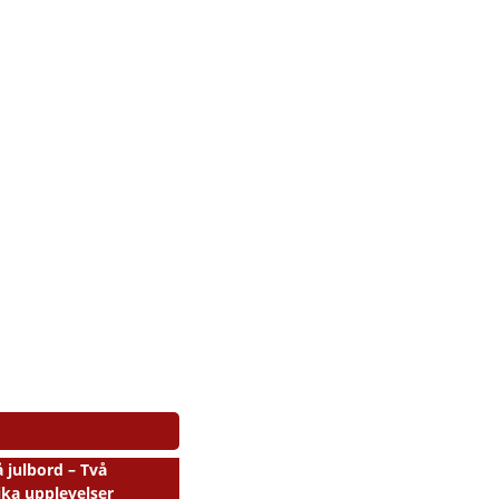
 julbord – Två
ika upplevelser