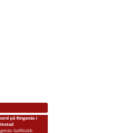
bord på Ringenäs i
lmstad
ngenäs Golfklubb