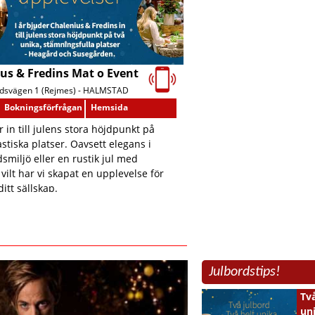
us & Fredins Mat o Event
dsvägen 1 (Rejmes) -
HALMSTAD
Bokningsförfrågan
Hemsida
r in till julens stora höjdpunkt på
astiska platser. Oavsett elegans i
smiljö eller en rustik jul med
vilt har vi skapat en upplevelse för
ditt sällskap.
Julbordstips!
Två
un