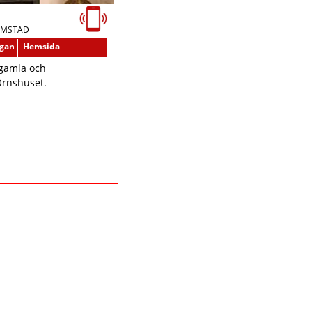
LMSTAD
ågan
Hemsida
 gamla och
Örnshuset.