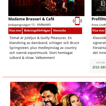
Madame Brasseri & Café
ProfilH
Jönköpingsvägen 15 -
VÄRNAMO
Anna Lindhs
Visa mer
Bokningsförfrågan
Hemsida
Visa mer
Temat är Juleljus & Guilty Pleasures. En
Klassisk
blandning av dansband, schlager och Bruce
signerat
Springsteen, plus medleyinslag av country
Förvänta
och svensk exportmusik. Stort hemlagat
det inne
julbord & show. Välkommen!
DATUM
2/12-18/