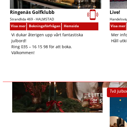
Live!
Ringenäs Golfklubb
Handelsväg
Strandlida 469 -
HALMSTAD
Visa mer
Visa mer
Bokningsförfrågan
Hemsida
Mer inf
Vi dukar återigen upp vårt fantastiska
Håll utki
julbord!
Ring 035 – 16 15 98 för att boka.
Välkommen!
Två julbo