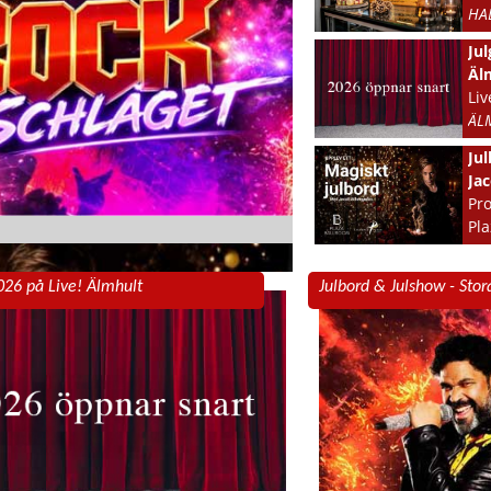
HA
Jul
Äl
Liv
ÄL
Ju
Ja
Pro
Pla
HA
026 på Live! Älmhult
Julbord & Julshow - Sto