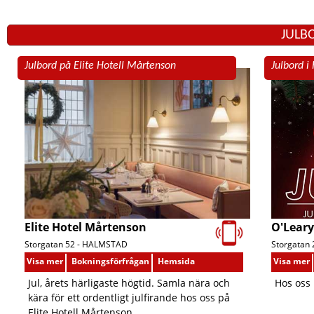
JULB
Julbord på Elite Hotell Mårtenson
Julbord i
Elite Hotel Mårtenson
O'Lear
Storgatan 52 -
HALMSTAD
Storgatan 
Visa mer
Bokningsförfrågan
Hemsida
Visa mer
Jul, årets härligaste högtid. Samla nära och
Hos oss
kära för ett ordentligt julfirande hos oss på
Elite Hotell Mårtenson.