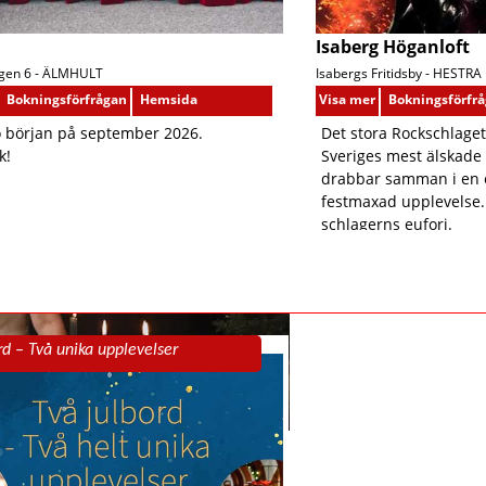
Isaberg Höganloft
en 6 -
ÄLMHULT
Isabergs Fritidsby -
HESTRA
Bokningsförfrågan
Hemsida
Visa mer
Bokningsförfr
o början på september 2026.
Det stora Rockschlaget
k!
Sveriges mest älskade
drabbar samman i en e
festmaxad upplevelse.
schlagerns eufori.
rd – Två unika upplevelser