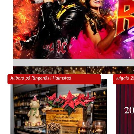
Julbord på Ringenäs i Halmstad
Julgala 2