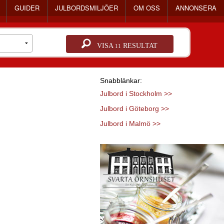
GUIDER
JULBORDSMILJÖER
OM OSS
ANNONSERA
VISA
RESULTAT
11
Snabblänkar:
Julbord i Stockholm >>
Julbord i Göteborg >>
Julbord i Malmö >>