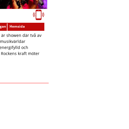
ågan
Hemsida
 är showen där två av
 musikvärldar
nergifylld och
 Rockens kraft möter