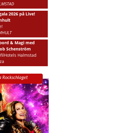
LMSTAD
gala 2026 på Live!
mhult
e!
MHULT
lbord & Magi med
cob Schenström
filHotels Halmstad
za
LMSTAD
ra Rockschlaget