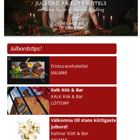
Julbordstips!
Frimurarehotellet
KALMAR
Kalk Kök & Bar
KALK Kök & Bar
LÖTTORP
Välkomna till stans köttigaste
julbord!
Kalmar Kött & Bar
KALMAR