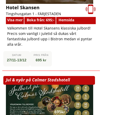
Hotel Skansen
Tingshusgatan 1 -
FÄRJESTADEN
Visa mer
Boka från: 695:-
Hemsida
Välkommen till Hotel Skansens klassiska julbord!
Precis som vanligt i juletid så dukas vårt
fantastiska julbord upp i Bistron medan vi pyntar
alla vrår.
DATUM
PRIS FRÅN
27/11-13/12
695 kr
Jul & nyår på Calmar Stadshotell