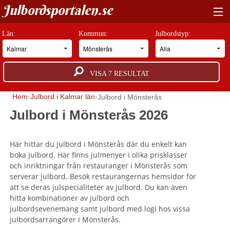
Julbordsportalen.se
HITTA RÄTT JULBORD
Län:
Kommun:
Julbordstyp:
BOKNINGSFÖRFRÅGAN
VISA
7
RESULTAT
GUIDER
Hem
Julbord i Kalmar län
Julbord i Mönsterås
JULBORDSMILJÖER
Julbord i Mönsterås 2026
OM OSS
Här hittar du julbord i Mönsterås där du enkelt kan
ANNONSERA
boka julbord. Här finns julmenyer i olika prisklasser
och inriktningar från restauranger i Mönsterås som
serverar julbord. Besök restaurangernas hemsidor för
att se deras julspecialiteter av julbord. Du kan även
hitta kombinationer av julbord och
julbordsevenemang samt julbord med logi hos vissa
julbordsarrangörer i Mönsterås.