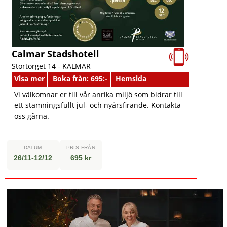
Calmar Stadshotell
Stortorget 14 -
KALMAR
Visa mer
Boka från: 695:-
Hemsida
Vi välkomnar er till vår anrika miljö som bidrar till
ett stämningsfullt jul- och nyårsfirande. Kontakta
oss gärna.
DATUM
PRIS FRÅN
26/11-12/12
695 kr