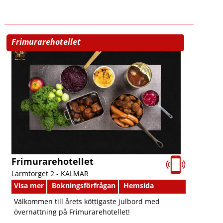
Frimurarehotellet
Frimurarehotellet
Larmtorget 2 -
KALMAR
Visa mer
Bokningsförfrågan
Hemsida
Välkommen till årets köttigaste julbord med
övernattning på Frimurarehotellet!