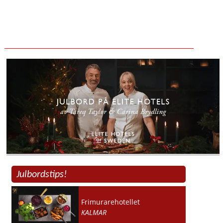
Julbordstips!
Frimurarehotellet
KALMAR