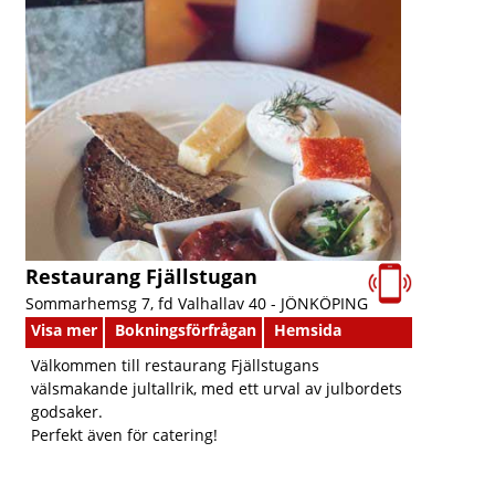
Restaurang Fjällstugan
Sommarhemsg 7, fd Valhallav 40 -
JÖNKÖPING
Visa mer
Bokningsförfrågan
Hemsida
Välkommen till restaurang Fjällstugans
välsmakande jultallrik, med ett urval av julbordets
godsaker.
Perfekt även för catering!