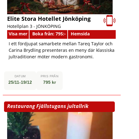
Elite Stora Hotellet Jönköping
Hotellplan 3 -
JÖNKÖPING
Visa mer
Boka från: 795:-
Hemsida
I ett fördjupat samarbete mellan Tareq Taylor och
Carina Brydling presenteras en meny där klassiska
jultraditioner möter modern gastronomi.
DATUM
PRIS FRÅN
25/11-19/12
795 kr
Restaurang Fjällstugans jultallrik