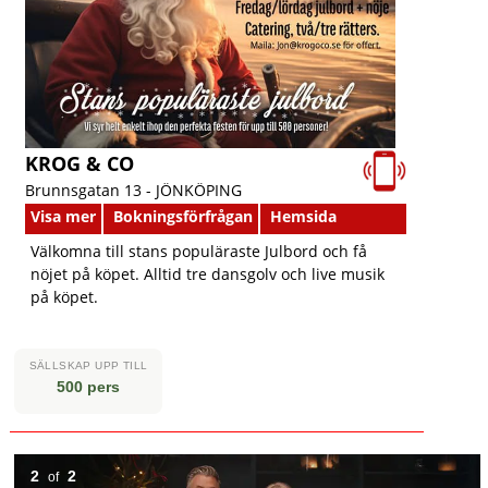
KROG & CO
Brunnsgatan 13 -
JÖNKÖPING
Visa mer
Bokningsförfrågan
Hemsida
Välkomna till stans populäraste Julbord och få
nöjet på köpet. Alltid tre dansgolv och live musik
på köpet.
SÄLLSKAP UPP TILL
500 pers
2
2
of