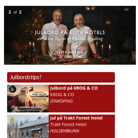
2
2
of
Julbordstips!
Julbord på KROG & CO
KROG & CO
JÖNKÖPING
Jul på Trakt Forest Hotel
Trakt Forest Hotel
HOLSBYBRUNN