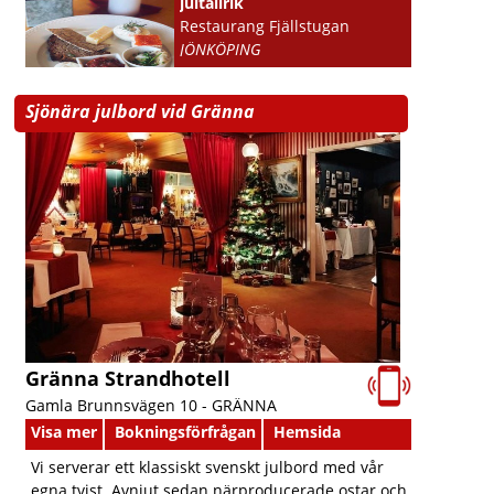
jultallrik
Restaurang Fjällstugan
JÖNKÖPING
Sjönära julbord vid Gränna
Gränna Strandhotell
Gamla Brunnsvägen 10 -
GRÄNNA
Visa mer
Bokningsförfrågan
Hemsida
Vi serverar ett klassiskt svenskt julbord med vår
egna tvist. Avnjut sedan närproducerade ostar och