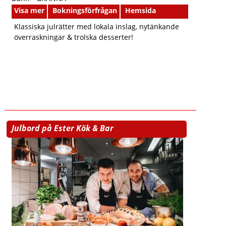
Visa mer
Bokningsförfrågan
Hemsida
Klassiska julrätter med lokala inslag, nytänkande
överraskningar & trolska desserter!
Julbord på Ester Kök & Bar