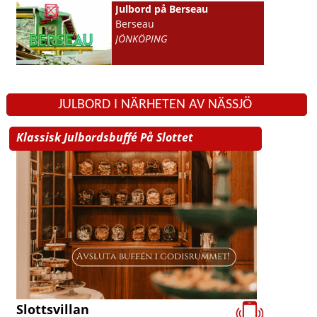
Julbord på Berseau
Berseau
JÖNKÖPING
JULBORD I NÄRHETEN AV NÄSSJÖ
Klassisk Julbordsbuffé På Slottet
Slottsvillan