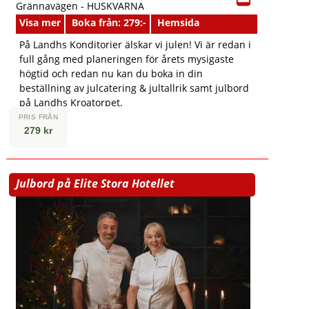
Grännavägen -
HUSKVARNA
Visa mer
Boka från: 279:-
Hemsida
På Landhs Konditorier älskar vi julen! Vi är redan i
full gång med planeringen för årets mysigaste
högtid och redan nu kan du boka in din
beställning av julcatering & jultallrik samt julbord
på Landhs Kroatorpet.
PRIS FRÅN
279 kr
Julbord på Elite Stora Hotellet