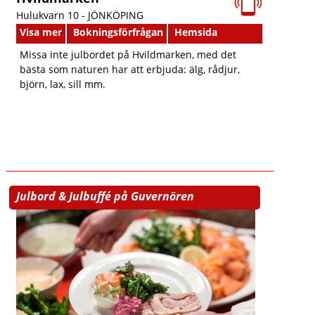
Hulukvarn 10 -
JÖNKÖPING
Visa mer
Bokningsförfrågan
Hemsida
Missa inte julbordet på Hvildmarken, med det
bästa som naturen har att erbjuda: älg, rådjur,
björn, lax, sill mm.
Julbord & Julbuffé på Guvernören