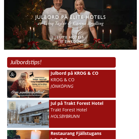
Julbordstips!
Julbord på KROG & CO
KROG & CO
JÖNKÖPING
Jul på Trakt Forest Hotel
Trakt Forest Hotel
HOLSBYBRUNN
Restaurang Fjällstugans