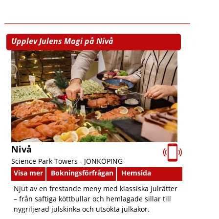
Upplev Julens Magi på Nivå
Nivå
Science Park Towers -
JÖNKÖPING
Visa mer
Bokningsförfrågan
Hemsida
Njut av en frestande meny med klassiska julrätter
– från saftiga köttbullar och hemlagade sillar till
nygriljerad julskinka och utsökta julkakor.