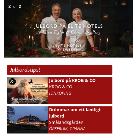
2
2
of
Julbordstips!
Julbord på KROG & CO
KROG & CO
JÖNKÖPING
Drömmar om ett lantligt
julbord
Smålandsgården
ÖRSERUM, GRÄNNA