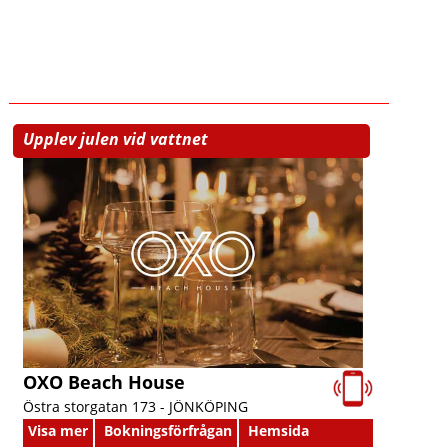
Upplev julen vid vattnet
OXO Beach House
Östra storgatan 173 -
JÖNKÖPING
Visa mer
Bokningsförfrågan
Hemsida