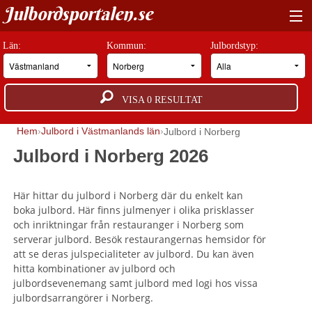
Julbordsportalen.se
HITTA RÄTT JULBORD
Län:
Kommun:
Julbordstyp:
BOKNINGSFÖRFRÅGAN
VISA
0
RESULTAT
GUIDER
Hem
Julbord i Västmanlands län
Julbord i Norberg
JULBORDSMILJÖER
Julbord i Norberg 2026
OM OSS
Här hittar du julbord i Norberg där du enkelt kan
ANNONSERA
boka julbord. Här finns julmenyer i olika prisklasser
och inriktningar från restauranger i Norberg som
serverar julbord. Besök restaurangernas hemsidor för
att se deras julspecialiteter av julbord. Du kan även
hitta kombinationer av julbord och
julbordsevenemang samt julbord med logi hos vissa
julbordsarrangörer i Norberg.