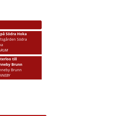
l på Södra Hoka
ftsgården Södra
ka
ARUM
erloo till
nneby Brunn
nneby Brunn
NNEBY