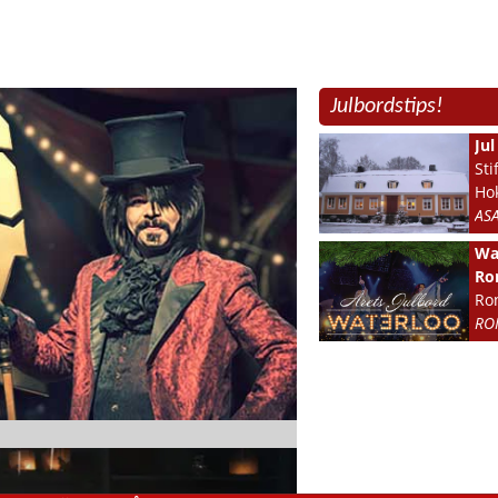
Julbordstips!
Ju
Sti
Ho
AS
Wat
Ro
Ro
RO