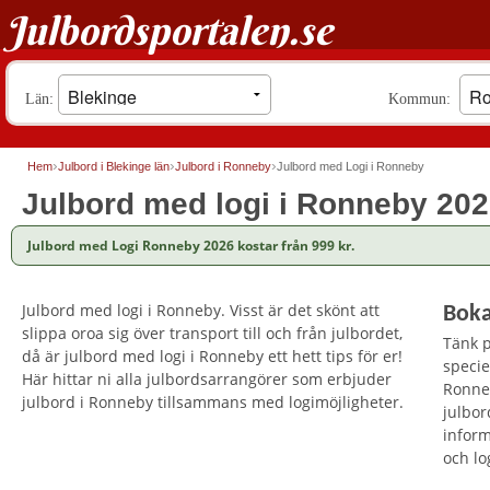
Julbordsportalen.se
Län:
Kommun:
Hem
Julbord i Blekinge län
Julbord i Ronneby
Julbord med Logi i Ronneby
Julbord med logi i Ronneby 20
Julbord med Logi Ronneby 2026 kostar från 999 kr.
Julbord med logi i Ronneby. Visst är det skönt att
Boka
slippa oroa sig över transport till och från julbordet,
Tänk p
då är julbord med logi i Ronneby ett hett tips för er!
specie
Här hittar ni alla julbordsarrangörer som erbjuder
Ronneb
julbord i Ronneby tillsammans med logimöjligheter.
julbo
inform
och lo