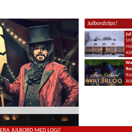
Julbordstips!
Ju
Sti
Ho
AS
Wat
Ro
Ro
RO
ERA JULBORD MED LOGI!