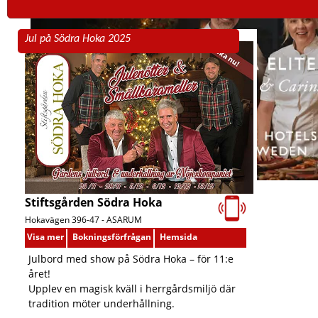
Jul på Södra Hoka 2025
Stiftsgården Södra Hoka
Hokavägen 396-47 -
ASARUM
Visa mer
Bokningsförfrågan
Hemsida
Julbord med show på Södra Hoka – för 11:e
året!
Upplev en magisk kväll i herrgårdsmiljö där
tradition möter underhållning.