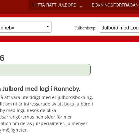
HITTA RÄTT JULBORD
BOKNINGSFÖRFRÅGAN
STOCKHOLM
GÖTEBORG
Julbordstyp:
MALMÖ
SKÅNE LÄN
VÄSTRA GÖTALANDS LÄN
26
VÄLJ LÄN
BLEKINGE LÄN
DALARNAS LÄN
GOTLANDS LÄN
GÄVLEBORGS LÄN
 Julbord med logi i Ronneby.
HALLANDS LÄN
å att vara ute tidigt med er julbordsbokning,
JÄMTLANDS LÄN
llt om ni är intresserade av att boka julbord i
y med logi. Besök de olika
JÖNKÖPINGS LÄN
rdsarrangörernas hemsidor för mer
KALMAR LÄN
ation om deras julspecialiteter, julmenyer
KRONOBERGS LÄN
gimöjligheter.
NORRBOTTENS LÄN