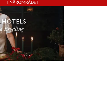
I NÄROMRÅDET