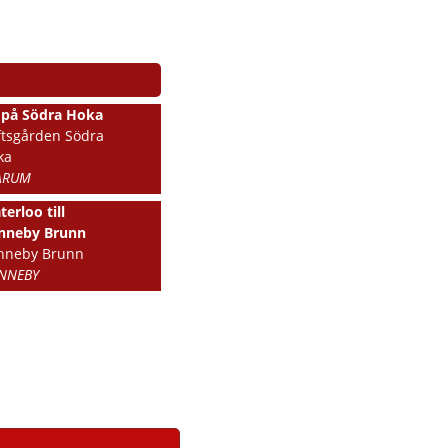
l på Södra Hoka
ftsgården Södra
ka
ARUM
erloo till
nneby Brunn
nneby Brunn
NNEBY