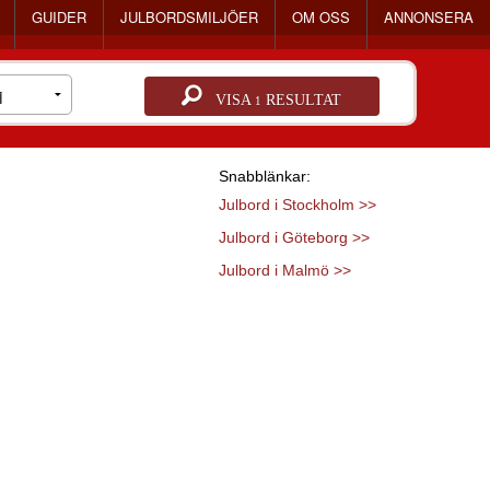
GUIDER
JULBORDSMILJÖER
OM OSS
ANNONSERA
VISA
RESULTAT
1
Snabblänkar:
Julbord i Stockholm >>
Julbord i Göteborg >>
Julbord i Malmö >>