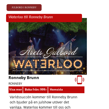
JULBORD I RONNEBY
Waterloo till Ronneby Brunn
Ronneby Brunn
RONNEBY
Visa mer
Boka från: 999:-
Hemsida
Världssuccén kommer till Ronneby Brunn
och bjuder på en julshow utöver det
vanliga. Waterloo kommer till oss och