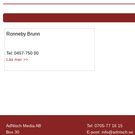
Ronneby Brunn
Tel: 0457-750 00
Läs mer >>
AdNisch Media AB
Tel: 0705-77 16 15
Box 30
E-post:
info@adnisch.se