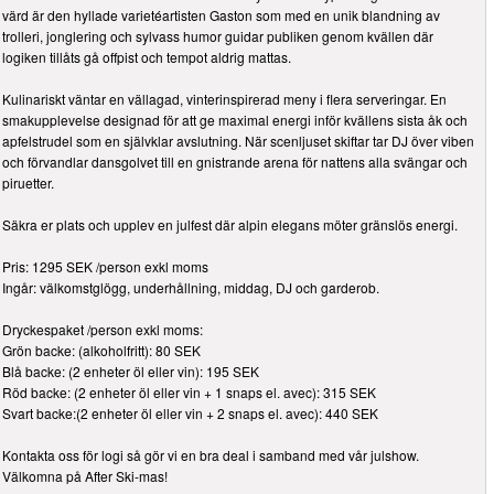
värd är den hyllade varietéartisten Gaston som med en unik blandning av
trolleri, jonglering och sylvass humor guidar publiken genom kvällen där
logiken tillåts gå offpist och tempot aldrig mattas.
Kulinariskt väntar en vällagad, vinterinspirerad meny i flera serveringar. En
smakupplevelse designad för att ge maximal energi inför kvällens sista åk och
apfelstrudel som en självklar avslutning. När scenljuset skiftar tar DJ över viben
och förvandlar dansgolvet till en gnistrande arena för nattens alla svängar och
piruetter.
Säkra er plats och upplev en julfest där alpin elegans möter gränslös energi.
Pris: 1295 SEK /person exkl moms
Ingår: välkomstglögg, underhållning, middag, DJ och garderob.
Dryckespaket /person exkl moms:
Grön backe: (alkoholfritt): 80 SEK
Blå backe: (2 enheter öl eller vin): 195 SEK
Röd backe: (2 enheter öl eller vin + 1 snaps el. avec): 315 SEK
Svart backe:(2 enheter öl eller vin + 2 snaps el. avec): 440 SEK
Kontakta oss för logi så gör vi en bra deal i samband med vår julshow.
Välkomna på After Ski-mas!