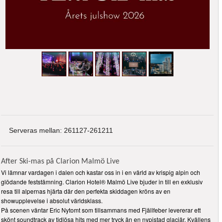
Serveras mellan: 261127-261211
After Ski-mas på Clarion Malmö Live
Vi lämnar vardagen i dalen och kastar oss in i en värld av krispig alpin och
glödande feststämning. Clarion Hotel® Malmö Live bjuder in till en exklusiv
resa till alpernas hjärta där den perfekta skiddagen kröns av en
showupplevelse i absolut världsklass.
På scenen väntar Eric Nytomt som tillsammans med Fjällfeber levererar ett
skönt soundtrack av tidlösa hits med mer tryck än en nypistad glaciär. Kvällens