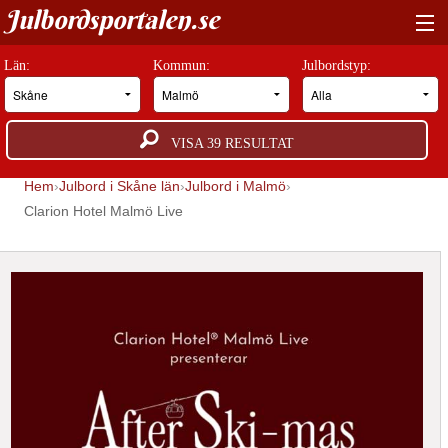
Julbordsportalen.se
HITTA RÄTT JULBORD
Län:
Kommun:
Julbordstyp:
BOKNINGSFÖRFRÅGAN
VISA
39
RESULTAT
GUIDER
Hem
Julbord i Skåne län
Julbord i Malmö
JULBORDSMILJÖER
Clarion Hotel Malmö Live
OM OSS
ANNONSERA