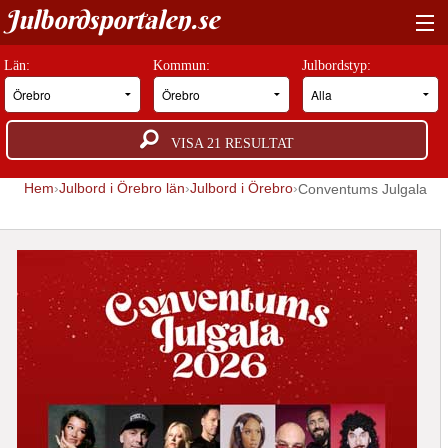
Julbordsportalen.se
HITTA RÄTT JULBORD
Län:
Kommun:
Julbordstyp:
BOKNINGSFÖRFRÅGAN
VISA
21
RESULTAT
GUIDER
Hem
Julbord i Örebro län
Julbord i Örebro
Conventums Julgala
JULBORDSMILJÖER
OM OSS
ANNONSERA