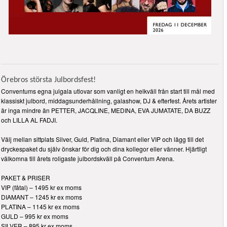
Örebros största Julbordsfest!
Conventums egna julgala utlovar som vanligt en helkväll från start till mål med
klassiskt julbord, middagsunderhållning, galashow, DJ & efterfest. Årets artister
är inga mindre än PETTER, JACQLINE, MEDINA, EVA JUMATATE, DA BUZZ
och LILLA AL FADJI.
Välj mellan sittplats Silver, Guld, Platina, Diamant eller VIP och lägg till det
dryckespaket du själv önskar för dig och dina kollegor eller vänner. Hjärtligt
välkomna till årets roligaste julbordskväll på Conventum Arena.
PAKET & PRISER
VIP (fåtal) – 1495 kr ex moms
DIAMANT – 1245 kr ex moms
PLATINA – 1145 kr ex moms
GULD – 995 kr ex moms
SILVER – 895 kr ex moms