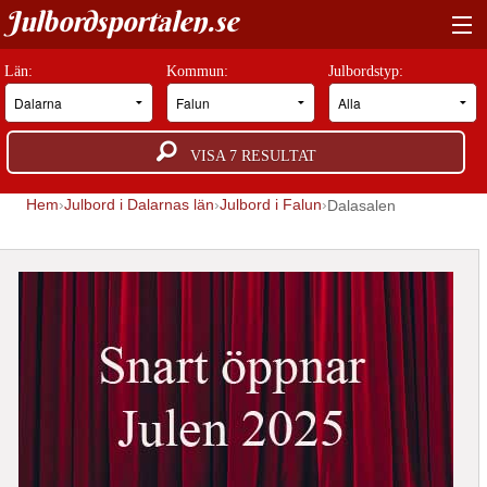
Julbordsportalen.se
HITTA RÄTT JULBORD
Län:
Kommun:
Julbordstyp:
BOKNINGSFÖRFRÅGAN
VISA
7
RESULTAT
GUIDER
Hem
Julbord i Dalarnas län
Julbord i Falun
Dalasalen
JULBORDSMILJÖER
OM OSS
ANNONSERA