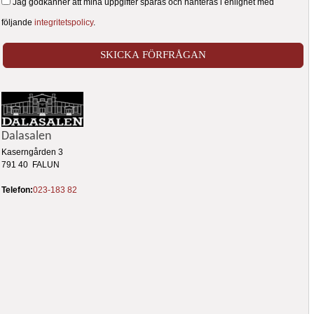
Jag godkänner att mina uppgifter sparas och hanteras i enlighet med
följande
integritetspolicy
.
Dalasalen
Kaserngården 3
791 40 FALUN
Telefon:
023-183 82