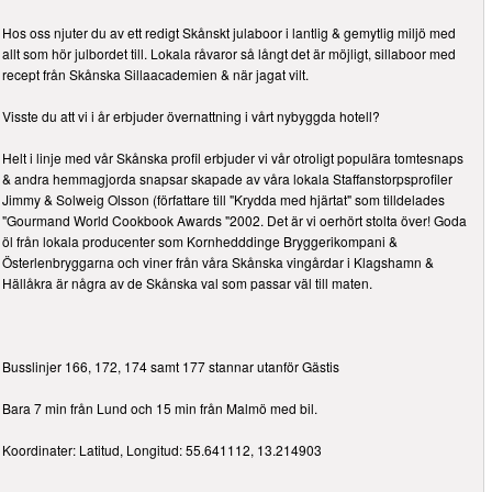
Hos oss njuter du av ett redigt Skånskt julaboor i lantlig & gemytlig miljö med
allt som hör julbordet till. Lokala råvaror så långt det är möjligt, sillaboor med
recept från Skånska Sillaacademien & när jagat vilt.
Visste du att vi i år erbjuder övernattning i vårt nybyggda hotell?
Helt i linje med vår Skånska profil erbjuder vi vår otroligt populära tomtesnaps
& andra hemmagjorda snapsar skapade av våra lokala Staffanstorpsprofiler
Jimmy & Solweig Olsson (författare till "Krydda med hjärtat" som tilldelades
"Gourmand World Cookbook Awards "2002. Det är vi oerhört stolta över! Goda
öl från lokala producenter som Kornhedddinge Bryggerikompani &
Österlenbryggarna och viner från våra Skånska vingårdar i Klagshamn &
Hällåkra är några av de Skånska val som passar väl till maten.
Busslinjer 166, 172, 174 samt 177 stannar utanför Gästis
Bara 7 min från Lund och 15 min från Malmö med bil.
Koordinater: Latitud, Longitud: 55.641112, 13.214903