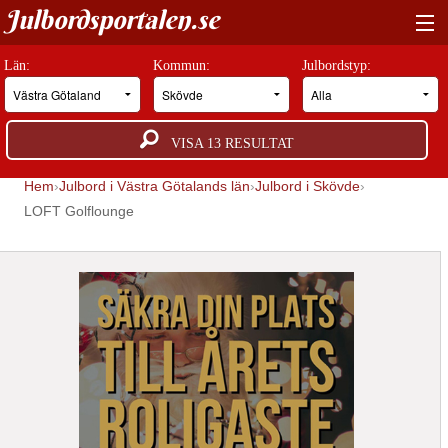
Julbordsportalen.se
HITTA RÄTT JULBORD
Län:
Kommun:
Julbordstyp:
BOKNINGSFÖRFRÅGAN
VISA
13
RESULTAT
GUIDER
Hem
Julbord i Västra Götalands län
Julbord i Skövde
JULBORDSMILJÖER
LOFT Golflounge
OM OSS
ANNONSERA