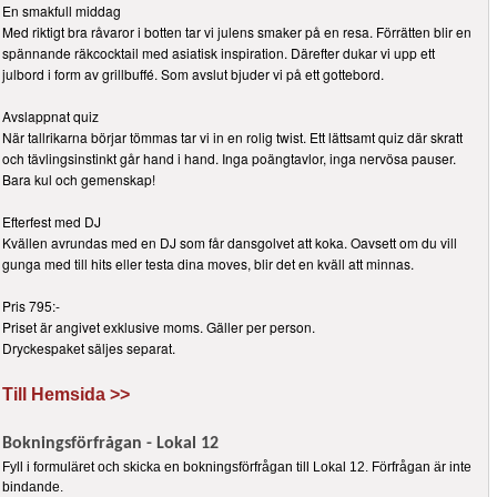
En smakfull middag
Med riktigt bra råvaror i botten tar vi julens smaker på en resa. Förrätten blir en
spännande räkcocktail med asiatisk inspiration. Därefter dukar vi upp ett
julbord i form av grillbuffé. Som avslut bjuder vi på ett gottebord.
Avslappnat quiz
När tallrikarna börjar tömmas tar vi in en rolig twist. Ett lättsamt quiz där skratt
och tävlingsinstinkt går hand i hand. Inga poängtavlor, inga nervösa pauser.
Bara kul och gemenskap!
Efterfest med DJ
Kvällen avrundas med en DJ som får dansgolvet att koka. Oavsett om du vill
gunga med till hits eller testa dina moves, blir det en kväll att minnas.
Pris 795:-
Priset är angivet exklusive moms. Gäller per person.
Dryckespaket säljes separat.
Till Hemsida >>
Bokningsförfrågan - Lokal 12
Fyll i formuläret och skicka en bokningsförfrågan till Lokal 12. Förfrågan är inte
bindande.