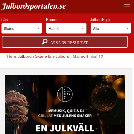
Julbordsportalen.se
HITTA RÄTT JULBORD
Län:
Kommun:
Julbordstyp:
BOKNINGSFÖRFRÅGAN
VISA
39
RESULTAT
GUIDER
Hem
Julbord i Skåne län
Julbord i Malmö
Lokal 12
JULBORDSMILJÖER
OM OSS
ANNONSERA