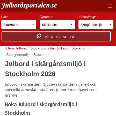
Julbordsportalen.se
HITTA RÄTT JULBORD
Län:
Kommun:
Julbordstyp:
BOKNINGSFÖRFRÅGAN
VISA
11
RESULTAT
GUIDER
Hem
Julbord i Stockholms län
Julbord i Stockholm
JULBORDSMILJÖER
Skärgårdsmiljö i Stockholm
Julbord i skärgårdsmiljö i
OM OSS
Stockholm 2026
ANNONSERA
Julbord i skärgården. Njut av skärgårdens gemyt och
speciella atmosfär, inta årets julbord med havet som
granne.
Boka Julbord i skärgårdsmiljö i
Stockholm