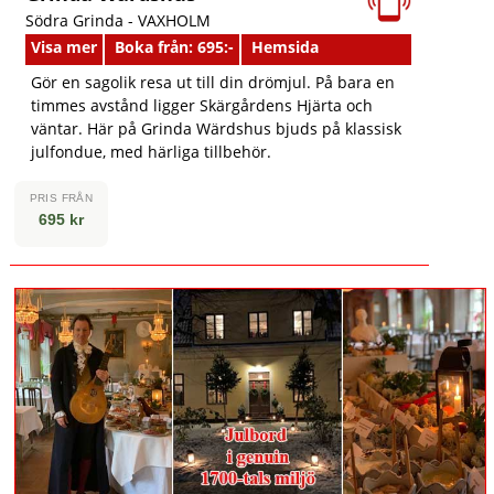
Södra Grinda -
VAXHOLM
Visa mer
Boka från: 695:-
Hemsida
Gör en sagolik resa ut till din drömjul. På bara en
timmes avstånd ligger Skärgårdens Hjärta och
väntar. Här på Grinda Wärdshus bjuds på klassisk
julfondue, med härliga tillbehör.
PRIS FRÅN
695 kr