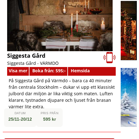
Siggesta Gård
Siggesta Gård -
VÄRMDÖ
Visa mer
Boka från: 595:-
Hemsida
På Siggesta Gård på Värmdö – bara ca 40 minuter
från centrala Stockholm – dukar vi upp ett klassiskt
julbord där miljön är lika viktig som maten. Luften
klarare, tystnaden djupare och ljuset från brasan
värmer lite extra.
DATUM
PRIS FRÅN
25/11-20/12
595 kr