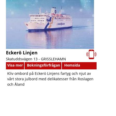
Eckerö Linjen
Skatuddsvägen 13 -
GRISSLEHAMN
Visa mer
Bokningsförfrågan
Hemsida
Kliv ombord på Eckerö Linjens fartyg och njut av
vårt stora julbord med delikatesser från Roslagen
och Åland