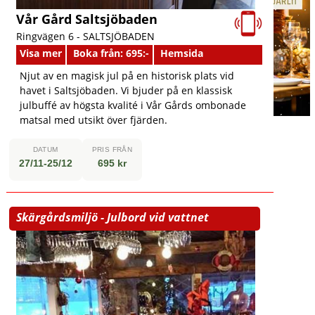
Vår Gård Saltsjöbaden
Ringvägen 6 -
SALTSJÖBADEN
Visa mer
Boka från: 695:-
Hemsida
Njut av en magisk jul på en historisk plats vid
havet i Saltsjöbaden. Vi bjuder på en klassisk
julbuffé av högsta kvalité i Vår Gårds ombonade
matsal med utsikt över fjärden.
DATUM
PRIS FRÅN
27/11-25/12
695 kr
Skärgårdsmiljö - Julbord vid vattnet