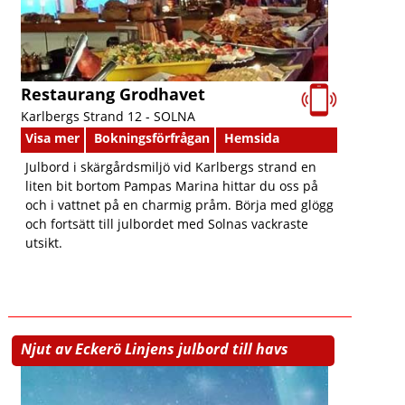
Restaurang Grodhavet
Karlbergs Strand 12 -
SOLNA
Visa mer
Bokningsförfrågan
Hemsida
Julbord i skärgårdsmiljö vid Karlbergs strand en
liten bit bortom Pampas Marina hittar du oss på
och i vattnet på en charmig pråm. Börja med glögg
och fortsätt till julbordet med Solnas vackraste
utsikt.
Njut av Eckerö Linjens julbord till havs