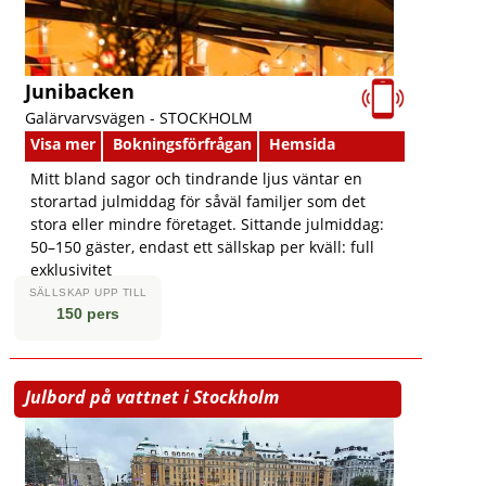
Junibacken
Galärvarvsvägen -
STOCKHOLM
Visa mer
Bokningsförfrågan
Hemsida
Mitt bland sagor och tindrande ljus väntar en
storartad julmiddag för såväl familjer som det
stora eller mindre företaget. Sittande julmiddag:
50–150 gäster, endast ett sällskap per kväll: full
exklusivitet
SÄLLSKAP UPP TILL
150 pers
Julbord på vattnet i Stockholm