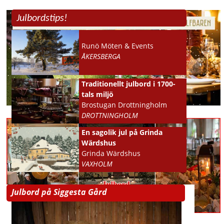
Julbordstips!
Runö Möten & Events
ÅKERSBERGA
Traditionellt julbord i 1700-
tals miljö
Brostugan Drottningholm
DROTTNINGHOLM
En sagolik jul på Grinda
Wärdshus
Grinda Wärdshus
VAXHOLM
Julbord på Siggesta Gård