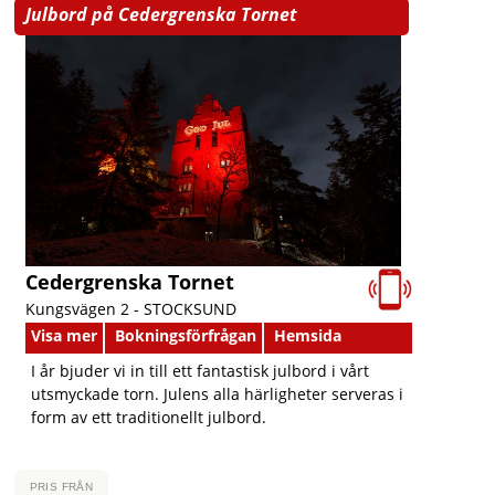
Julbord på Cedergrenska Tornet
Cedergrenska Tornet
Kungsvägen 2 -
STOCKSUND
Visa mer
Bokningsförfrågan
Hemsida
I år bjuder vi in till ett fantastisk julbord i vårt
utsmyckade torn. Julens alla härligheter serveras i
form av ett traditionellt julbord.
PRIS FRÅN