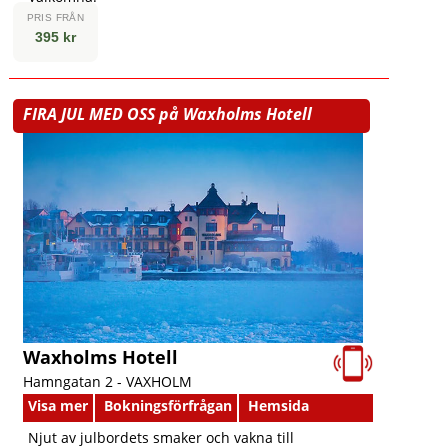
PRIS FRÅN
395 kr
FIRA JUL MED OSS på Waxholms Hotell
Waxholms Hotell
Hamngatan 2 -
VAXHOLM
Visa mer
Bokningsförfrågan
Hemsida
Njut av julbordets smaker och vakna till