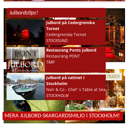
Julbordstips!
Julbord på Cedergrenska
Tornet
Cedergrenska Tornet
STOCKSUND
Restaurang Ponts Julbord
Restaurang PONT
TÄBY
Julbord på vattnet i
Stockholm
Noir & Co - Chef´s Table at Sea
STOCKHOLM
MERA JULBORD-SKARGARDSMILJO I STOCKHOLM!