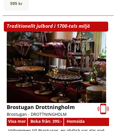
595 kr
Traditionellt julbord i 1700-tals miljö
Brostugan Drottningholm
Brostugan -
DROTTNINGHOLM
Visa mer
Boka från: 395:-
Hemsida
Välkommen till Brostugan, en idyllisk oas där god