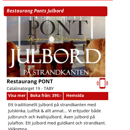
Restaurang Ponts Julbord
Restaurang PONT
Catalinatorget 19 -
TÄBY
Visa mer
Boka från: 395:-
Hemsida
Ett traditionellt Julbord på strandkanten med
Julskinka, Lutfisk & allt annat... Vi erbjuder både
julbrunch och kvällsjulbord. Även julbord på
julafton. Ett julbord med guldkant och strandkant.
Välkomna.