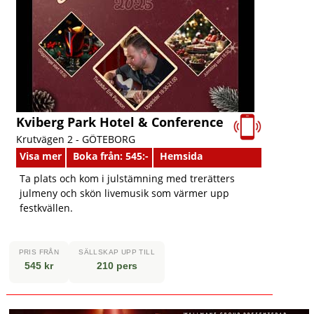
Kviberg Park Hotel & Conference
Krutvägen 2 -
GÖTEBORG
Visa mer
Boka från: 545:-
Hemsida
Ta plats och kom i julstämning med trerätters
julmeny och skön livemusik som värmer upp
festkvällen.
PRIS FRÅN
SÄLLSKAP UPP TILL
545 kr
210 pers