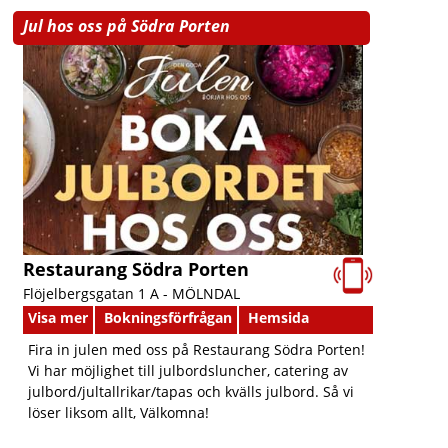
Jul hos oss på Södra Porten
Restaurang Södra Porten
Flöjelbergsgatan 1 A -
MÖLNDAL
Visa mer
Bokningsförfrågan
Hemsida
Fira in julen med oss på Restaurang Södra Porten!
Vi har möjlighet till julbordsluncher, catering av
julbord/jultallrikar/tapas och kvälls julbord. Så vi
löser liksom allt, Välkomna!