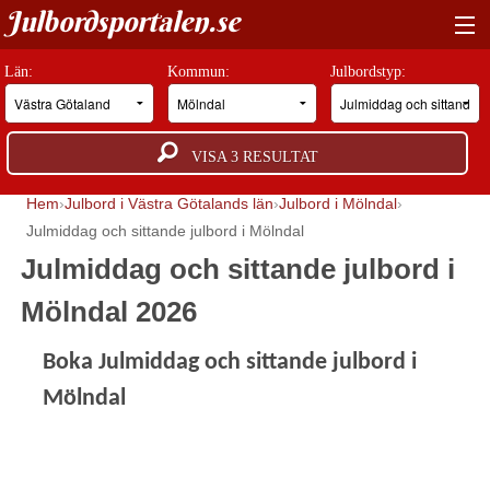
Julbordsportalen.se
HITTA RÄTT JULBORD
Län:
Kommun:
Julbordstyp:
BOKNINGSFÖRFRÅGAN
VISA
3
RESULTAT
GUIDER
Hem
Julbord i Västra Götalands län
Julbord i Mölndal
JULBORDSMILJÖER
Julmiddag och sittande julbord i Mölndal
Julmiddag och sittande julbord i
OM OSS
Mölndal 2026
ANNONSERA
Boka Julmiddag och sittande julbord i
Mölndal