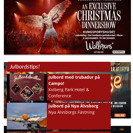
Julbordstips!
Julbord med trubadur på
Campo!
Kviberg Park Hotel &
Conference
GÖTEBORG
Julbord på Nya Älvsborg
Nya Älvsborgs Fästning