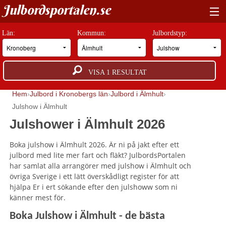
Julbordsportalen.se
HITTA RÄTT JULBORD
Län:
Kommun:
Julbordstyp:
BOKNINGSFÖRFRÅGAN
VISA
1
RESULTAT
GUIDER
Hem
Julbord i Kronobergs län
Julbord i Älmhult
JULBORDSMILJÖER
Julshow i Älmhult
Julshower i Älmhult 2026
OM OSS
Boka julshow i Älmhult 2026. Är ni på jakt efter ett
ANNONSERA
julbord med lite mer fart och fläkt? JulbordsPortalen
har samlat alla arrangörer med julshow i Älmhult och
övriga Sverige i ett lätt överskådligt register för att
hjälpa Er i ert sökande efter den julshoww som ni
känner mest för.
Boka Julshow i Älmhult - de bästa