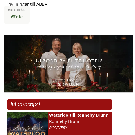
hyllningar till ABBA.
PRIS FRÅN
999 kr
Julbordstips!
Waterloo till Ronneby Brunn
Ronneby Brunn
RONNEBY