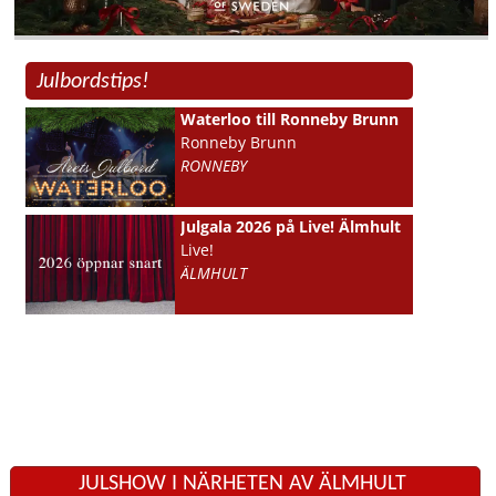
Julbordstips!
Waterloo till Ronneby Brunn
Ronneby Brunn
RONNEBY
Julgala 2026 på Live! Älmhult
Live!
ÄLMHULT
JULSHOW I NÄRHETEN AV ÄLMHULT