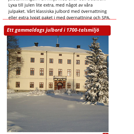
Lyxa till julen lite extra, med något av våra
julpaket. Vårt klassiska julbord med övernattning
eller extra lyxigt paket i med övernattning och SPA,
i en miljö med anor och tradition sedan 1719, där
Ett gammaldags julbord i 1700-talsmiljö
många jular har firats.