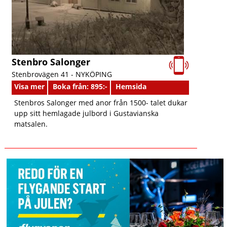
Stenbro Salonger
Stenbrovägen 41 -
NYKÖPING
Visa mer
Boka från: 895:-
Hemsida
Stenbros Salonger med anor från 1500- talet dukar
upp sitt hemlagade julbord i Gustavianska
matsalen.