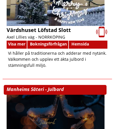
Värdshuset Löfstad Slott
Axel Lillies väg -
NORRKÖPING
Visa mer
Bokningsförfrågan
Hemsida
Vi håller på traditionerna och adderar med nytänk.
Välkommen och upplev ett äkta julbord i
stämningsfull miljö.
Manheims Säteri - Julbord