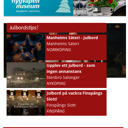
Julbordstips!
Manheims Säteri - Julbord
Manheims Säteri
NORRKÖPING
Upplev ett julbord - som
ingen annanstans
Stenbro Salonger
NYKÖPING
Julbord på vackra Finspångs
Slott!
Finspångs Slott
FINSPÅNG