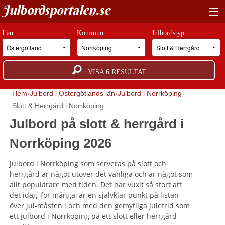
Julbordsportalen.se
HITTA RÄTT JULBORD
Län:
Kommun:
Julbordstyp:
BOKNINGSFÖRFRÅGAN
VISA
6
RESULTAT
GUIDER
Hem
Julbord i Östergötlands län
Julbord i Norrköping
JULBORDSMILJÖER
Slott & Herrgård i Norrköping
Julbord på slott & herrgård i
OM OSS
Norrköping 2026
ANNONSERA
Julbord i Norrköping som serveras på slott och
herrgård är något utöver det vanliga och är något som
allt populärare med tiden. Det har vuxit så stort att
det idag, för många, är en självklar punkt på listan
över jul-måsten i och med den gemytliga julefrid som
ett julbord i Norrköping på ett slott eller herrgård