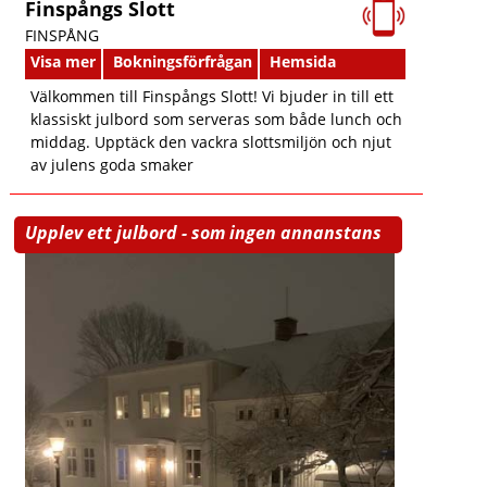
Finspångs Slott
FINSPÅNG
Visa mer
Bokningsförfrågan
Hemsida
Välkommen till Finspångs Slott! Vi bjuder in till ett
klassiskt julbord som serveras som både lunch och
middag. Upptäck den vackra slottsmiljön och njut
av julens goda smaker
Upplev ett julbord - som ingen annanstans