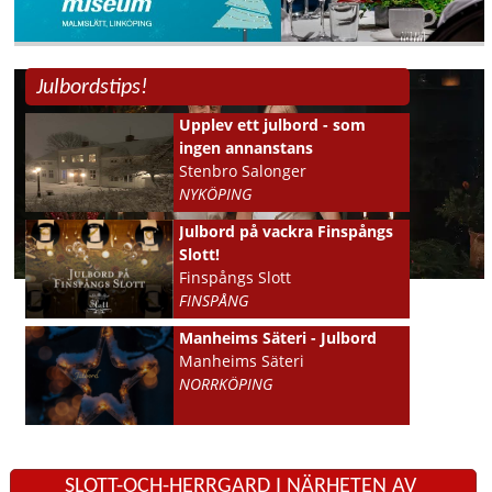
Julbordstips!
Upplev ett julbord - som
ingen annanstans
Stenbro Salonger
NYKÖPING
Julbord på vackra Finspångs
Slott!
Finspångs Slott
FINSPÅNG
Manheims Säteri - Julbord
Manheims Säteri
NORRKÖPING
SLOTT-OCH-HERRGARD I NÄRHETEN AV