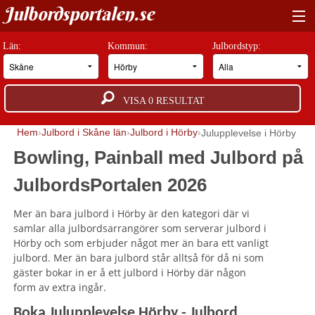
Julbordsportalen.se
HITTA RÄTT JULBORD
Län:
Kommun:
Julbordstyp:
BOKNINGSFÖRFRÅGAN
VISA
0
RESULTAT
GUIDER
Hem
Julbord i Skåne län
Julbord i Hörby
Julupplevelse i Hörby
JULBORDSMILJÖER
Bowling, Painball med Julbord på
OM OSS
JulbordsPortalen 2026
ANNONSERA
Mer än bara julbord i Hörby är den kategori där vi
samlar alla julbordsarrangörer som serverar julbord i
Hörby och som erbjuder något mer än bara ett vanligt
julbord. Mer än bara julbord står alltså för då ni som
gäster bokar in er å ett julbord i Hörby där någon
form av extra ingår.
Boka Julupplevelse Hörby - Julbord