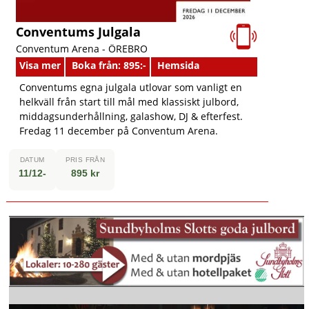
Conventums Julgala
Conventum Arena -
ÖREBRO
Visa mer
Boka från: 895:-
Hemsida
Conventums egna julgala utlovar som vanligt en
helkväll från start till mål med klassiskt julbord,
middagsunderhållning, galashow, DJ & efterfest.
Fredag 11 december på Conventum Arena.
DATUM
PRIS FRÅN
11/12-
895 kr