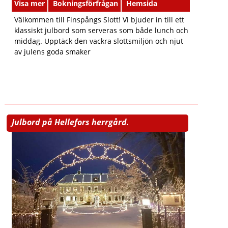
Visa mer
Bokningsförfrågan
Hemsida
Välkommen till Finspångs Slott! Vi bjuder in till ett
klassiskt julbord som serveras som både lunch och
middag. Upptäck den vackra slottsmiljön och njut
av julens goda smaker
Julbord på Hellefors herrgård.