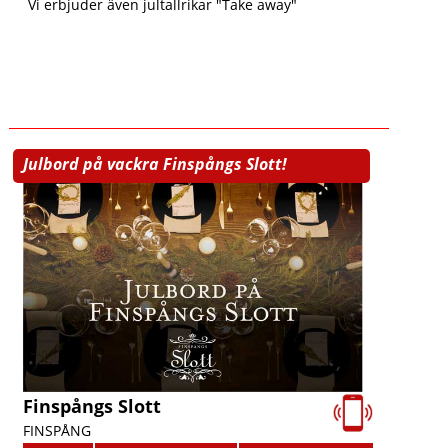
Vi erbjuder även jultallrikar "Take away"
Julbord på vackra Finspångs Slott!
Finspångs Slott
FINSPÅNG