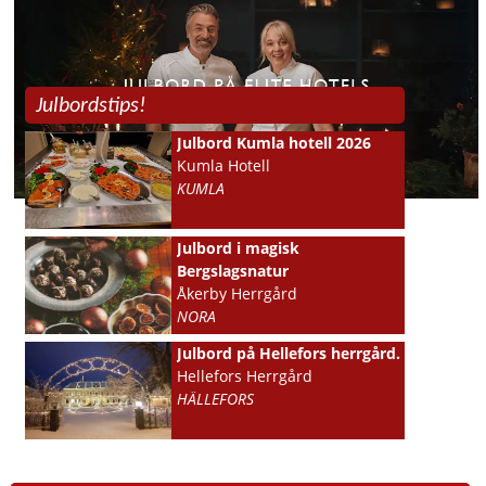
Julbordstips!
Julbord Kumla hotell 2026
Kumla Hotell
KUMLA
Julbord i magisk
Bergslagsnatur
Åkerby Herrgård
NORA
Julbord på Hellefors herrgård.
Hellefors Herrgård
HÄLLEFORS