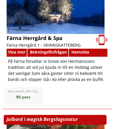
Färna Herrgård & Spa
Färna Herrgård 1 -
SKINNSKATTEBERG
Visa mer
Bokningsförfrågan
Hemsida
På Färna förvaltar vi Greve von Hermanssons
tradition att vid jul bjuda in till en middag utöver
det vanliga! Som våra gäster sitter ni bekvämt till
bords och slipper stå i kö eller plocka av en buffé.
SÄLLSKAP UPP TILL
90 pers
Julbord i magisk Bergslagsnatur