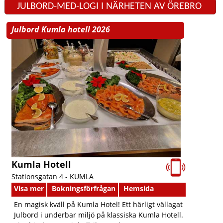
JULBORD-MED-LOGI I NÄRHETEN AV ÖREBRO
Julbord Kumla hotell 2026
Kumla Hotell
Stationsgatan 4 -
KUMLA
Visa mer
Bokningsförfrågan
Hemsida
En magisk kväll på Kumla Hotel! Ett härligt vällagat
Julbord i underbar miljö på klassiska Kumla Hotell.