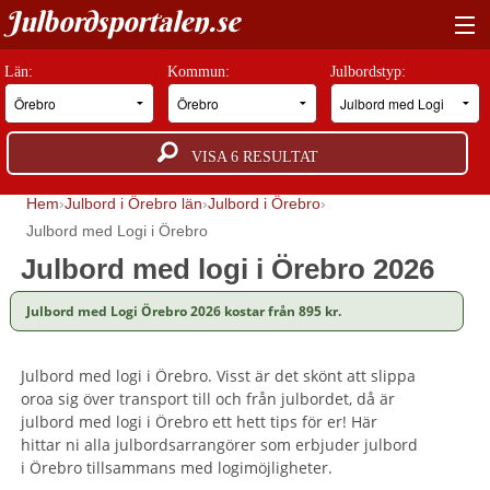
Julbordsportalen.se
HITTA RÄTT JULBORD
Län:
Kommun:
Julbordstyp:
BOKNINGSFÖRFRÅGAN
VISA
6
RESULTAT
GUIDER
Hem
Julbord i Örebro län
Julbord i Örebro
JULBORDSMILJÖER
Julbord med Logi i Örebro
Julbord med logi i Örebro 2026
OM OSS
Julbord med Logi Örebro 2026 kostar från 895 kr.
ANNONSERA
Julbord med logi i Örebro. Visst är det skönt att slippa
oroa sig över transport till och från julbordet, då är
julbord med logi i Örebro ett hett tips för er! Här
hittar ni alla julbordsarrangörer som erbjuder julbord
i Örebro tillsammans med logimöjligheter.