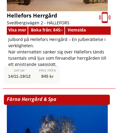
Hellefors Herrgård
Svedbergsvägen 2 -
HÄLLEFORS
Visa mer
Boka från: 845:-
Hemsida
Julbord på Hellefors Herrgård – En julberättelse i
verkligheten.
När vinternatten sänker sig över Hällefors tänds
tusentals små ljus som förvandlar herrgården till
ett gnistrande sagoslott.
DATUM
PRIS FRÅN
14/11-19/12
845 kr
Färna Herrgård & Spa