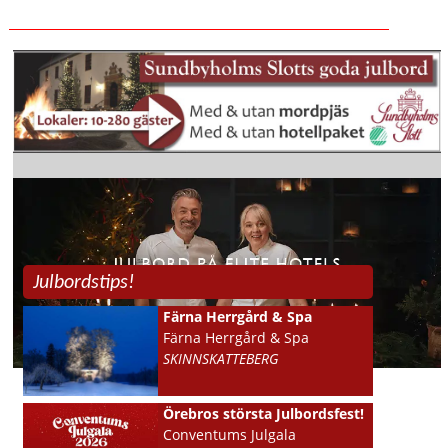
Julbordstips!
Färna Herrgård & Spa
Färna Herrgård & Spa
SKINNSKATTEBERG
Örebros största Julbordsfest!
Conventums Julgala