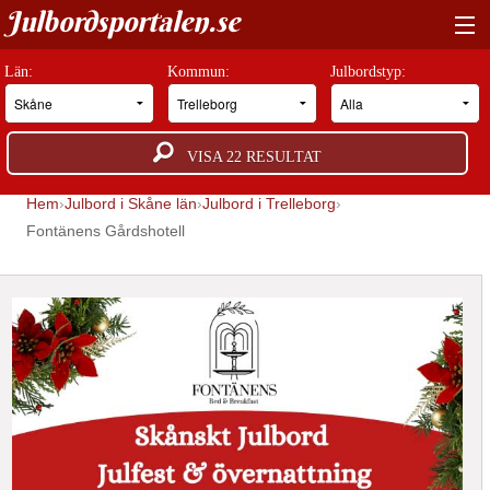
Julbordsportalen.se
HITTA RÄTT JULBORD
Län:
Kommun:
Julbordstyp:
BOKNINGSFÖRFRÅGAN
VISA
22
RESULTAT
GUIDER
Hem
Julbord i Skåne län
Julbord i Trelleborg
JULBORDSMILJÖER
Fontänens Gårdshotell
OM OSS
ANNONSERA