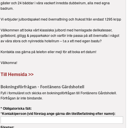
gäster och 24 bäddar i våra vackert inredda dubbelrum, alla med egna
badrum.
Vi erbjuder julbordspaket med övernattning och frukost från endast 1295 kr/pp
Välkommen att boka vårt klassiska julbord med hemlagade delikatesser,
gottebord, glögg & pepparkakor och varför inte passa på att övernatta i något
av våra stora och nyinredda hotellrum – t.e.x ett med egen bastu?
Kontakta oss gärna på telefon eller mejl för att boka ert datum!
Välkomna!
Till Hemsida >>
Bokningsförfrågan - Fontänens Gårdshotell
Fyll i formuläret och skicka en bokningsförfrågan till Fontänens Gårdshotell.
Förfrågan är inte bindande.
* Obligatoriska fält:
*
Kontaktperson (vid företag ange gärna din titel/befattning efter namn):
Företag: