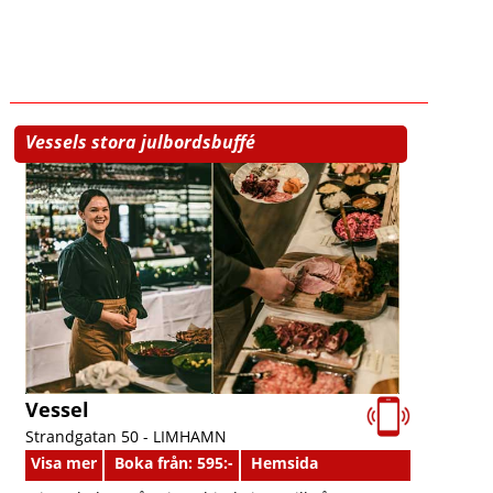
Vessels stora julbordsbuffé
Vessel
Strandgatan 50 -
LIMHAMN
Visa mer
Boka från: 595:-
Hemsida