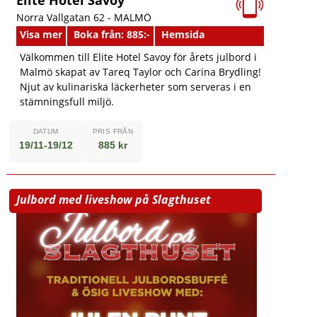
Norra Vallgatan 62 -
MALMÖ
Visa mer
Boka från: 885:-
Hemsida
Välkommen till Elite Hotel Savoy för årets julbord i
Malmö skapat av Tareq Taylor och Carina Brydling!
Njut av kulinariska läckerheter som serveras i en
stämningsfull miljö.
DATUM
PRIS FRÅN
19/11-19/12
885 kr
Julbord med liveshow på Slagthuset