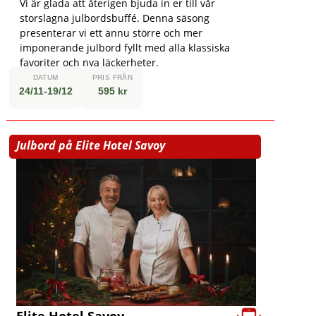
Vi är glada att återigen bjuda in er till vår
storslagna julbordsbuffé. Denna säsong
presenterar vi ett ännu större och mer
imponerande julbord fyllt med alla klassiska
favoriter och nya läckerheter.
DATUM
PRIS FRÅN
24/11-19/12
595 kr
Julbord på Elite Hotel Savoy
Elite Hotel Savoy