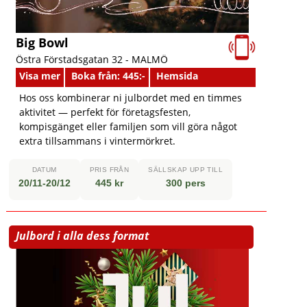
Big Bowl
Östra Förstadsgatan 32 -
MALMÖ
Visa mer
Boka från: 445:-
Hemsida
Hos oss kombinerar ni julbordet med en timmes
aktivitet — perfekt för företagsfesten,
kompisgänget eller familjen som vill göra något
extra tillsammans i vintermörkret.
DATUM
PRIS FRÅN
SÄLLSKAP UPP TILL
20/11-20/12
445 kr
300 pers
Julbord i alla dess format