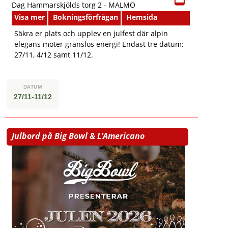
Dag Hammarskjölds torg 2 -
MALMÖ
Visa mer
Bokningsförfrågan
Hemsida
Säkra er plats och upplev en julfest där alpin
elegans möter gränslös energi! Endast tre datum:
27/11, 4/12 samt 11/12.
DATUM
27/11-11/12
Julbord på Big Bowl & L’Americano