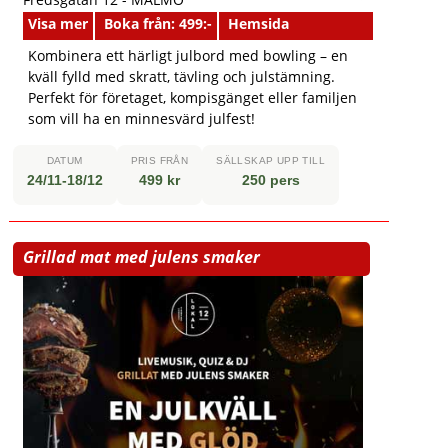
Visa mer
Boka från: 499:-
Hemsida
Kombinera ett härligt julbord med bowling – en
kväll fylld med skratt, tävling och julstämning.
Perfekt för företaget, kompisgänget eller familjen
som vill ha en minnesvärd julfest!
DATUM
PRIS FRÅN
SÄLLSKAP UPP TILL
24/11-18/12
499 kr
250 pers
Grillad mat med julens smaker