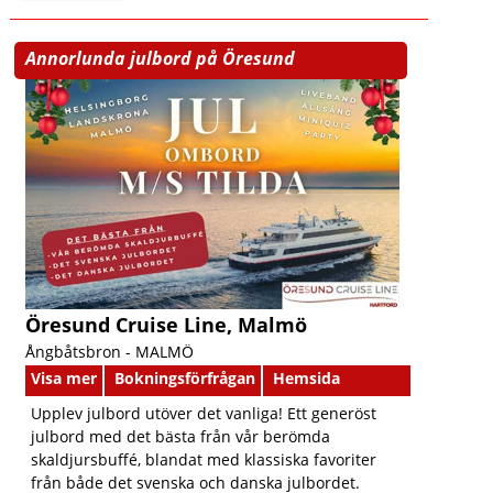
Annorlunda julbord på Öresund
Öresund Cruise Line, Malmö
Ångbåtsbron -
MALMÖ
Visa mer
Bokningsförfrågan
Hemsida
Upplev julbord utöver det vanliga! Ett generöst
julbord med det bästa från vår berömda
skaldjursbuffé, blandat med klassiska favoriter
från både det svenska och danska julbordet.