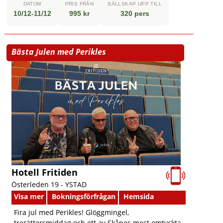
DATUM
PRIS FRÅN
SÄLLSKAP UPP TILL
10/12-11/12
995 kr
320 pers
Bästa Julen med Perikles
Hotell Fritiden
Österleden 19 -
YSTAD
Visa mer
Bokningsförfrågan
Hemsida
Fira jul med Perikles! Glöggmingel,
trerättersmiddag och ett av Skånes mest omtyckta