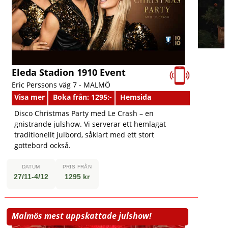
Eleda Stadion 1910 Event
Eric Perssons väg 7 -
MALMÖ
Visa mer
Boka från: 1295:-
Hemsida
Disco Christmas Party med Le Crash – en
gnistrande julshow. Vi serverar ett hemlagat
traditionellt julbord, såklart med ett stort
gottebord också.
DATUM
PRIS FRÅN
27/11-4/12
1295 kr
Malmös mest uppskattade julshow!