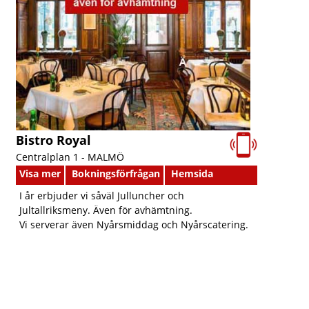
Bistro Royal
Centralplan 1 -
MALMÖ
Visa mer
Bokningsförfrågan
Hemsida
I år erbjuder vi såväl Julluncher och
Jultallriksmeny. Även för avhämtning.
Vi serverar även Nyårsmiddag och Nyårscatering.