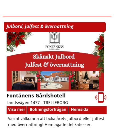
Julbord, julfest & övernattning
Fontänens Gårdshotell
Landsvägen 1477 -
TRELLEBORG
Visa mer
Bokningsförfrågan
Hemsida
Varmt välkomna att boka årets julbord eller julfest
med övernattning! Hemlagade delikatesser,