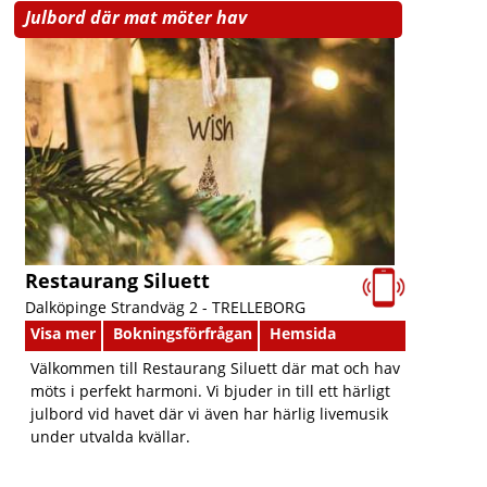
Julbord där mat möter hav
Restaurang Siluett
Dalköpinge Strandväg 2 -
TRELLEBORG
Visa mer
Bokningsförfrågan
Hemsida
Välkommen till Restaurang Siluett där mat och hav
möts i perfekt harmoni. Vi bjuder in till ett härligt
julbord vid havet där vi även har härlig livemusik
under utvalda kvällar.