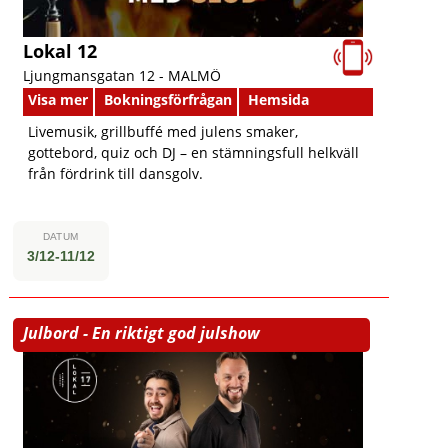
Lokal 12
Ljungmansgatan 12 -
MALMÖ
Visa mer
Bokningsförfrågan
Hemsida
Livemusik, grillbuffé med julens smaker,
gottebord, quiz och DJ – en stämningsfull helkväll
från fördrink till dansgolv.
DATUM
3/12-11/12
Julbord - En riktigt god julshow