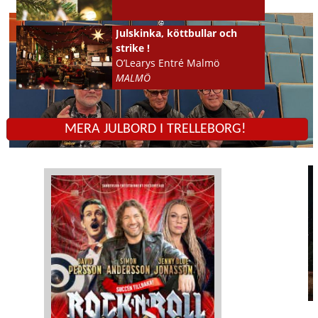
Julskinka, köttbullar och
strike !
O’Learys Entré Malmö
MALMÖ
MERA JULBORD I TRELLEBORG!