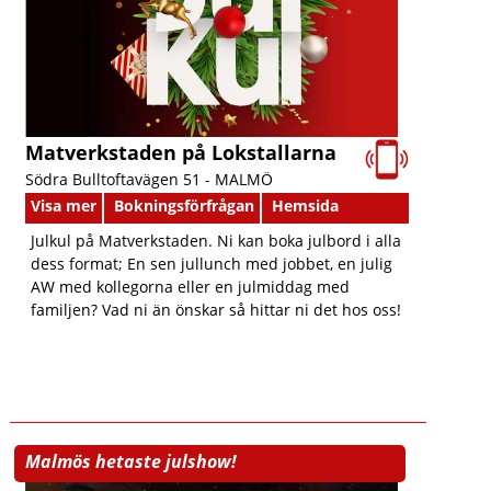
Matverkstaden på Lokstallarna
Södra Bulltoftavägen 51 -
MALMÖ
Visa mer
Bokningsförfrågan
Hemsida
Julkul på Matverkstaden. Ni kan boka julbord i alla
dess format; En sen jullunch med jobbet, en julig
AW med kollegorna eller en julmiddag med
familjen? Vad ni än önskar så hittar ni det hos oss!
Malmös hetaste julshow!