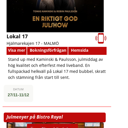
Lokal 17
Hjälmarekajen 17 -
MALMÖ
Visa mer
Bokningsförfrågan
Hemsida
Stand up med Kaminski & Paulsson, julmiddag av
hög kvalitet och efterfest med liveband. En
fullspäckad helkväll på Lokal 17 med bubbel, skratt
och stämning från start till sent.
DATUM
27/11-11/12
Julmenyer på Bistro Royal