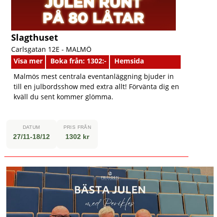
Slagthuset
Carlsgatan 12E -
MALMÖ
Visa mer
Boka från: 1302:-
Hemsida
Malmös mest centrala eventanläggning bjuder in
till en julbordsshow med extra allt! Förvänta dig en
kväll du sent kommer glömma.
DATUM
PRIS FRÅN
27/11-18/12
1302 kr