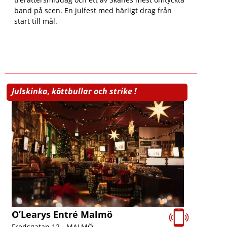
band på scen. En julfest med härligt drag från
start till mål.
Julskinka, köttbullar och strike !
O’Learys Entré Malmö
Fredsgatan 12 -
MALMÖ