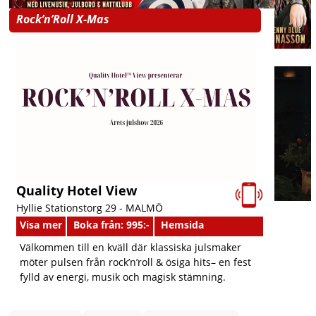
Rock’n’Roll X-Mas
Quality Hotel View
Hyllie Stationstorg 29 -
MALMÖ
Visa mer
Boka från: 995:-
Hemsida
Välkommen till en kväll där klassiska julsmaker
möter pulsen från rock’n’roll & ösiga hits– en fest
fylld av energi, musik och magisk stämning.