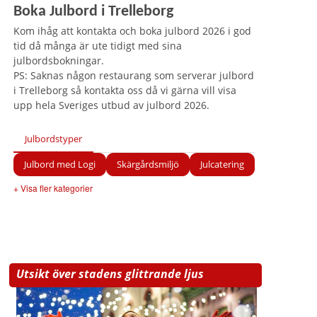
Boka Julbord i Trelleborg
Kom ihåg att kontakta och boka julbord 2026 i god
tid då många är ute tidigt med sina
julbordsbokningar.
PS: Saknas någon restaurang som serverar julbord
i Trelleborg så kontakta oss då vi gärna vill visa
upp hela Sveriges utbud av julbord 2026.
Julbordstyper
Julbord med Logi
Skärgårdsmiljö
Julcatering
+ Visa fler kategorier
Utsikt över stadens glittrande ljus