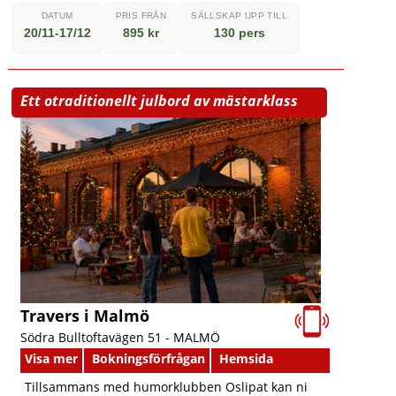
DATUM
PRIS FRÅN
SÄLLSKAP UPP TILL
20/11-17/12
895 kr
130 pers
Ett otraditionellt julbord av mästarklass
Travers i Malmö
Södra Bulltoftavägen 51 -
MALMÖ
Visa mer
Bokningsförfrågan
Hemsida
Tillsammans med humorklubben Oslipat kan ni