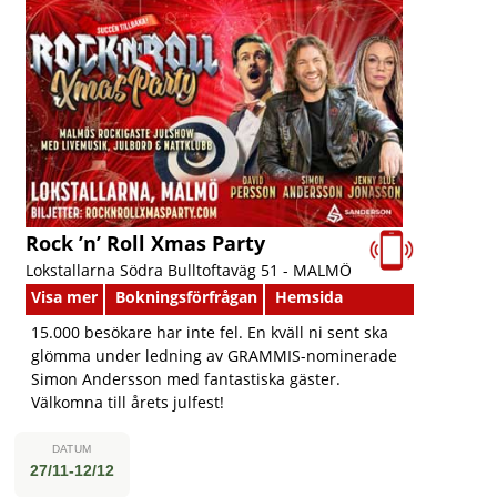
Rock ’n’ Roll Xmas Party
Lokstallarna Södra Bulltoftaväg 51 -
MALMÖ
Visa mer
Bokningsförfrågan
Hemsida
15.000 besökare har inte fel. En kväll ni sent ska
glömma under ledning av GRAMMIS-nominerade
Simon Andersson med fantastiska gäster.
Välkomna till årets julfest!
DATUM
27/11-12/12