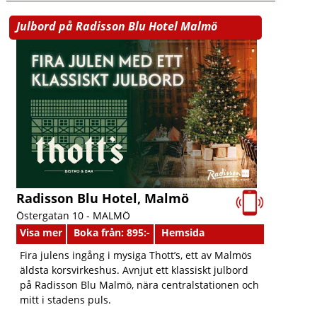
Julbord på Radisson Blu Hotel Malmö
Radisson Blu Hotel, Malmö
Östergatan 10 -
MALMÖ
Visa mer
Boka från: 895:-
Hemsida
Fira julens ingång i mysiga Thott’s, ett av Malmös
äldsta korsvirkeshus. Avnjut ett klassiskt julbord
på Radisson Blu Malmö, nära centralstationen och
mitt i stadens puls.