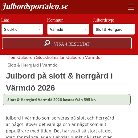
Julbordsportalen.se
HITTA RÄTT JULBORD
Län:
Kommun:
Julbordstyp:
BOKNINGSFÖRFRÅGAN
VISA
4
RESULTAT
GUIDER
Hem
Julbord i Stockholms län
Julbord i Värmdö
JULBORDSMILJÖER
Slott & Herrgård i Värmdö
Julbord på slott & herrgård i
OM OSS
Värmdö 2026
ANNONSERA
Slott & Herrgård Värmdö 2026 kostar från 595 kr.
Julbord i Värmdö som serveras på slott och herrgård
är något utöver det vanliga och är något som allt
populärare med tiden. Det har vuxit så stort att det
idag, för många, är en självklar punkt på listan över