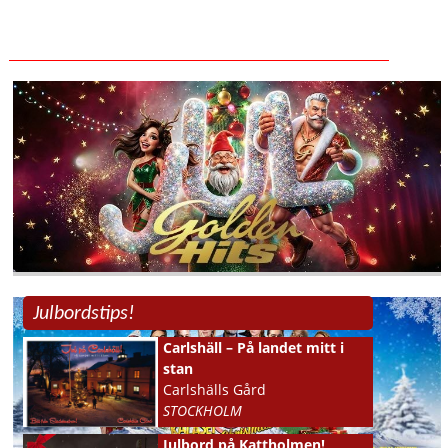
Julbordstips!
Carlshäll – På landet mitt i
stan
Carlshälls Gård
STOCKHOLM
Julbord på Kattholmen!