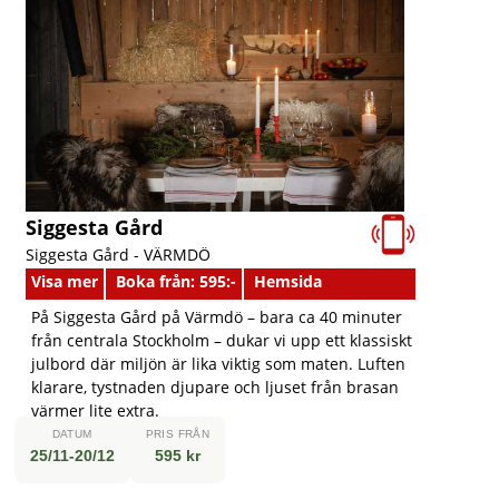
Siggesta Gård
Siggesta Gård -
VÄRMDÖ
Visa mer
Boka från: 595:-
Hemsida
På Siggesta Gård på Värmdö – bara ca 40 minuter
från centrala Stockholm – dukar vi upp ett klassiskt
julbord där miljön är lika viktig som maten. Luften
klarare, tystnaden djupare och ljuset från brasan
värmer lite extra.
DATUM
PRIS FRÅN
25/11-20/12
595 kr