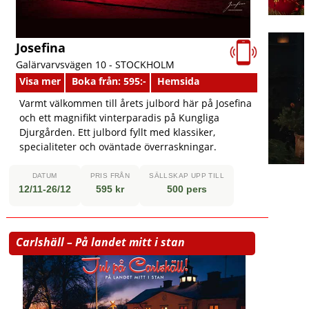
Josefina
Galärvarvsvägen 10 -
STOCKHOLM
Visa mer
Boka från: 595:-
Hemsida
Varmt välkommen till årets julbord här på Josefina
och ett magnifikt vinterparadis på Kungliga
Djurgården. Ett julbord fyllt med klassiker,
specialiteter och oväntade överraskningar.
DATUM
PRIS FRÅN
SÄLLSKAP UPP TILL
12/11-26/12
595 kr
500 pers
Carlshäll – På landet mitt i stan