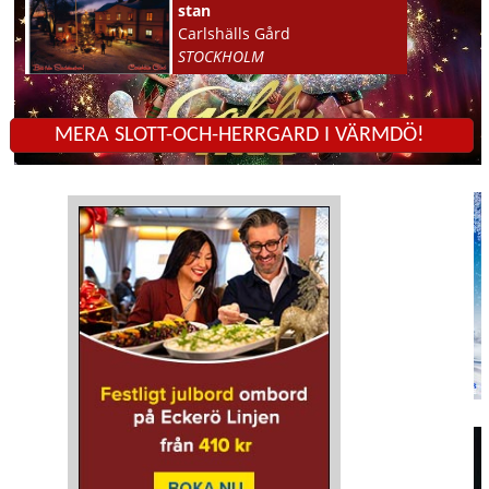
stan
Carlshälls Gård
STOCKHOLM
MERA SLOTT-OCH-HERRGARD I VÄRMDÖ!