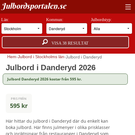
Julbordsportalen.se
HITTA RÄTT JULBORD
Län:
Kommun:
Julbordstyp:
BOKNINGSFÖRFRÅGAN
VISA
38
RESULTAT
GUIDER
Hem
Julbord i Stockholms län
Julbord i Danderyd
JULBORDSMILJÖER
Julbord i Danderyd 2026
OM OSS
Julbord Danderyd 2026 kostar från 595 kr.
ANNONSERA
PRIS FRÅN
595 kr
Här hittar du julbord i Danderyd där du enkelt kan
boka julbord. Här finns julmenyer i olika prisklasser
och inriktningar från restauranger i Danderyd som