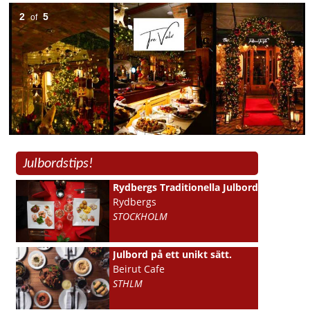
2
5
of
Julbordstips!
Rydbergs Traditionella Julbord
Rydbergs
STOCKHOLM
Julbord på ett unikt sätt.
Beirut Cafe
STHLM