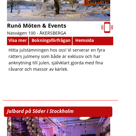
Runö Möten & Events
Näsvägen 100 -
ÅKERSBERGA
Visa mer
Bokningsförfrågan
Hemsida
Hitta julstämningen hos oss! Vi serverar en fyra
rätters julmeny som både är exklusiv och har
anknytning till julen, självklart gjorda med fina
råvaror och massor av kärlek.
Julbord på Söder i Stockholm