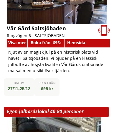
Vår Gård Saltsjöbaden
Ringvägen 6 -
SALTSJÖBADEN
Visa mer
Boka från: 695:-
Hemsida
Njut av en magisk jul på en historisk plats vid
havet i Saltsjöbaden. Vi bjuder på en klassisk
julbuffé av högsta kvalité i Vår Gårds ombonade
matsal med utsikt över fjärden.
DATUM
PRIS FRÅN
27/11-25/12
695 kr
Egen julbordslokal 40-80 personer