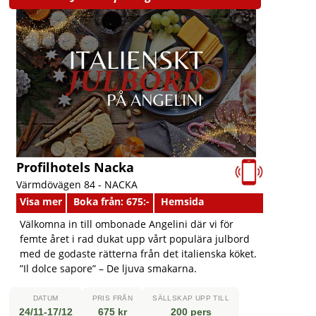
Profilhotels Nacka
Värmdövägen 84 -
NACKA
Visa mer
Boka från: 675:-
Hemsida
Välkomna in till ombonade Angelini där vi för
femte året i rad dukat upp vårt populära julbord
med de godaste rätterna från det italienska köket.
”Il dolce sapore” – De ljuva smakarna.
DATUM
PRIS FRÅN
SÄLLSKAP UPP TILL
24/11-17/12
675 kr
200 pers