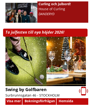
Curling och julbord!
House of Curling
DANDERYD
Ta julfesten till nya höjder 2026!
Swing by Golfbaren
Surbrunnsgatan 46 -
STOCKHOLM
Visa mer
Bokningsförfrågan
Hemsida