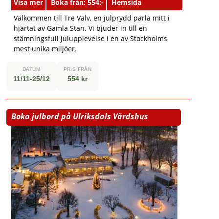
Visa mer
Boka från: 554:-
Hemsida
Välkommen till Tre Valv, en julprydd pärla mitt i
hjärtat av Gamla Stan. Vi bjuder in till en
stämningsfull julupplevelse i en av Stockholms
mest unika miljöer.
DATUM
PRIS FRÅN
11/11-25/12
554 kr
Boka julbord på Ulriksdals Värdshus