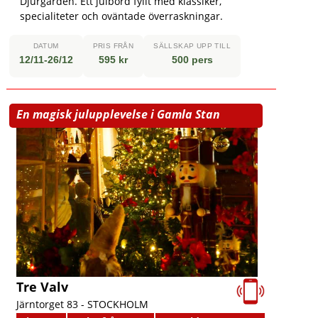
Djurgården. Ett julbord fyllt med klassiker,
specialiteter och oväntade överraskningar.
DATUM
PRIS FRÅN
SÄLLSKAP UPP TILL
12/11-26/12
595 kr
500 pers
En magisk julupplevelse i Gamla Stan
Tre Valv
Järntorget 83 -
STOCKHOLM