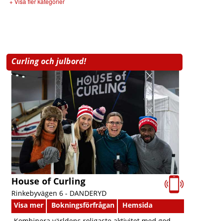
+ Visa fler kategorier
Curling och julbord!
House of Curling
Rinkebyvägen 6 -
DANDERYD
Visa mer
Bokningsförfrågan
Hemsida
Kombinera världens roligaste aktivitet med god