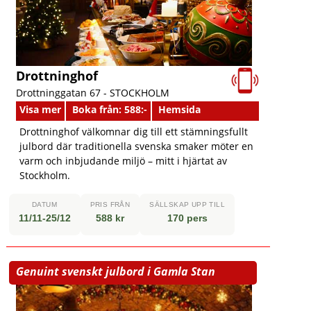
Drottninghof
Drottninggatan 67 -
STOCKHOLM
Visa mer
Boka från: 588:-
Hemsida
Drottninghof välkomnar dig till ett stämningsfullt
julbord där traditionella svenska smaker möter en
varm och inbjudande miljö – mitt i hjärtat av
Stockholm.
DATUM
PRIS FRÅN
SÄLLSKAP UPP TILL
11/11-25/12
588 kr
170 pers
Genuint svenskt julbord i Gamla Stan