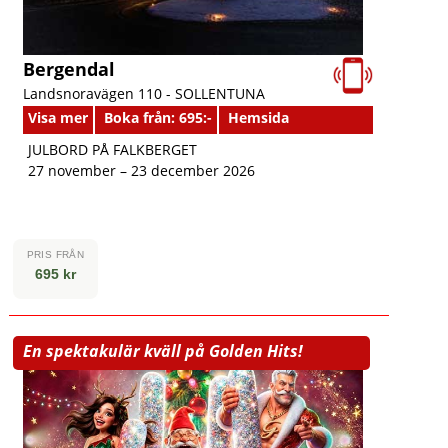
Bergendal
Landsnoravägen 110 -
SOLLENTUNA
Visa mer
Boka från: 695:-
Hemsida
JULBORD PÅ FALKBERGET
27 november – 23 december 2026
PRIS FRÅN
695 kr
En spektakulär kväll på Golden Hits!