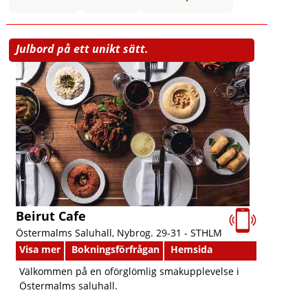
Julbord på ett unikt sätt.
Beirut Cafe
Östermalms Saluhall, Nybrog. 29-31 -
STHLM
Visa mer
Bokningsförfrågan
Hemsida
Välkommen på en oförglömlig smakupplevelse i
Östermalms saluhall.