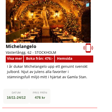
Michelangelo
Västerlångg. 62 -
STOCKHOLM
Visa mer
Boka från: 476:-
Hemsida
I år dukar Michelangelo upp ett genuint svenskt
julbord. Njut av julens alla favoriter i
stämningsfull miljö mitt i hjärtat av Gamla Stan.
DATUM
PRIS FRÅN
16/11-24/12
476 kr