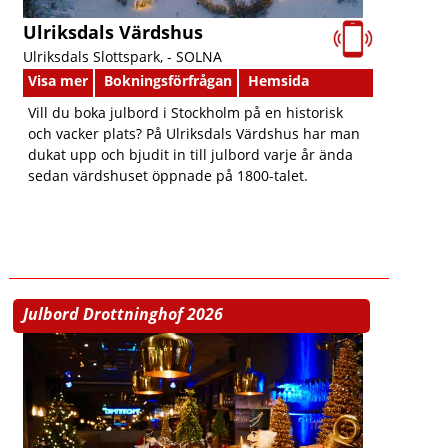
Ulriksdals Värdshus
Ulriksdals Slottspark, -
SOLNA
Visa mer
Bokningsförfrågan
Hemsida
Vill du boka julbord i Stockholm på en historisk
och vacker plats? På Ulriksdals Värdshus har man
dukat upp och bjudit in till julbord varje år ända
sedan värdshuset öppnade på 1800-talet.
Julbord Drottninghof 2026