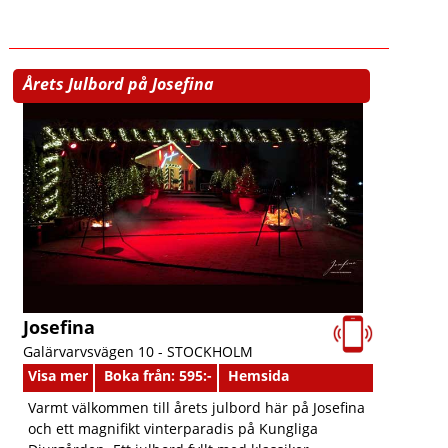
Årets Julbord på Josefina
Josefina
Galärvarvsvägen 10 -
STOCKHOLM
Visa mer
Boka från: 595:-
Hemsida
Varmt välkommen till årets julbord här på Josefina
och ett magnifikt vinterparadis på Kungliga