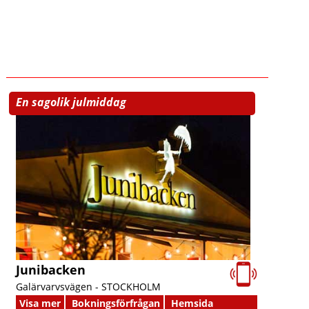
En sagolik julmiddag
Junibacken
Galärvarvsvägen -
STOCKHOLM
Visa mer
Bokningsförfrågan
Hemsida