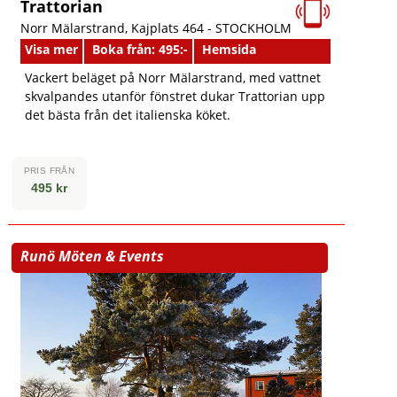
Trattorian
Norr Mälarstrand, Kajplats 464 -
STOCKHOLM
Visa mer
Boka från: 495:-
Hemsida
Vackert beläget på Norr Mälarstrand, med vattnet
skvalpandes utanför fönstret dukar Trattorian upp
det bästa från det italienska köket.
PRIS FRÅN
495 kr
Runö Möten & Events