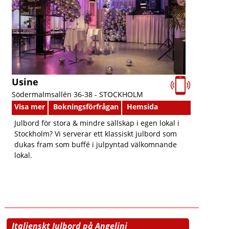
Usine
Södermalmsallén 36-38 -
STOCKHOLM
Visa mer
Bokningsförfrågan
Hemsida
Julbord för stora & mindre sällskap i egen lokal i
Stockholm? Vi serverar ett klassiskt julbord som
dukas fram som buffé i julpyntad välkomnande
lokal.
Italienskt Julbord på Angelini