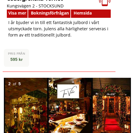
Kungsvägen 2 -
STOCKSUND
Visa mer
Bokningsförfrågan
Hemsida
I år bjuder vi in till ett fantastisk julbord i vårt
utsmyckade torn. Julens alla härligheter serveras i
form av ett traditionellt julbord.
PRIS FRÅN
595 kr
2
5
of