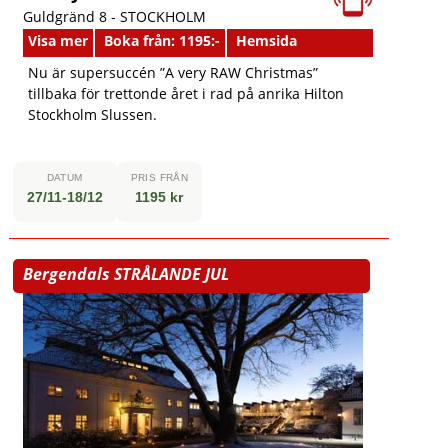
Guldgränd 8 -
STOCKHOLM
Visa mer
Boka från: 1195:-
Hemsida
Nu är supersuccén ”A very RAW Christmas”
tillbaka för trettonde året i rad på anrika Hilton
Stockholm Slussen.
DATUM
PRIS FRÅN
27/11-18/12
1195 kr
Bergendals STRÅLANDE JUL